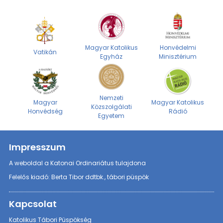
Magyar Katolikus
Honvédelmi
Vatikán
Egyház
Minisztérium
Nemzeti
Magyar
Magyar Katolikus
Közszolgálati
Honvédség
Rádió
Egyetem
Impresszum
A weboldal a Katonai Ordinariátus tulajdona
Felelős kiadó: Berta Tibor ddtbk., tábori püspök
Kapcsolat
Katolikus Tábori Püspökség