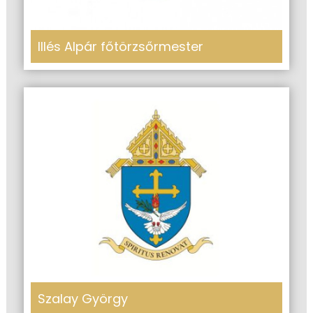
Illés Alpár főtörzsőrmester
Szalay György