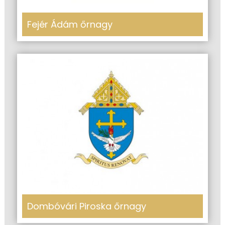
Fejér Ádám őrnagy
Dombóvári Piroska őrnagy