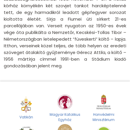
kórház környékén két szovjet tankot harcképtelenné
tett, de egy harmadikról leadott gépfegyver sorozat
kioltotta életét. Sírja a Fiumei úti sírkert 21-es
parcellájában van. Verseit nyugaton az 1950-es évek
vége óta publikálta a Nemzetőr, Kecskési-Tollas Tibor –
Németországban letelepedett “füveskerti” költő – lapja.
Itthon, verseinek közel teljes, de több helyen az eredeti
szöveget átalakító gyűjteménye Gérecz Attila, a költő –
1956 mártírja címmel 1991-ben a Stádium kiadó
gondozásában jelent meg.
Magyar Katolikus
Honvédelmi
Vatikán
Egyház
Minisztérium