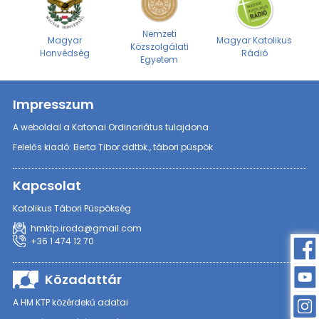
Nemzeti
Magyar
Magyar Katolikus
Közszolgálati
Honvédség
Rádió
Egyetem
Impresszum
A weboldal a Katonai Ordinariátus tulajdona
Felelős kiadó: Berta Tibor ddtbk., tábori püspök
Kapcsolat
Katolikus Tábori Püspökség
hmktp.iroda@gmail.com
+36 1 474 12 70
Közadattár
A HM KTP közérdekű adatai