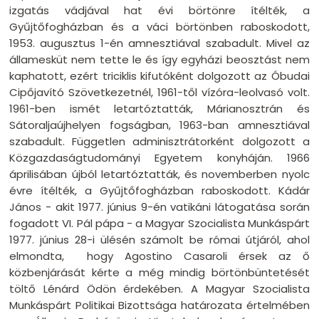
izgatás vádjával hat évi börtönre ítélték, a
Gyűjtőfogházban és a váci börtönben raboskodott,
1953. augusztus 1-én amnesztiával szabadult. Mivel az
államesküt nem tette le és így egyházi beosztást nem
kaphatott, ezért triciklis kifutóként dolgozott az Óbudai
Cipőjavító Szövetkezetnél, 1961-től vízóra-leolvasó volt.
1961-ben ismét letartóztatták, Márianosztrán és
Sátoraljaújhelyen fogságban, 1963-ban amnesztiával
szabadult. Független adminisztrátorként dolgozott a
Közgazdaságtudományi Egyetem konyháján. 1966
áprilisában újból letartóztatták, és novemberben nyolc
évre ítélték, a Gyűjtőfogházban raboskodott. Kádár
János - akit 1977. június 9-én vatikáni látogatása során
fogadott VI. Pál pápa - a Magyar Szocialista Munkáspárt
1977. június 28-i ülésén számolt be római útjáról, ahol
elmondta, hogy Agostino Casaroli érsek az ő
közbenjárását kérte a még mindig börtönbüntetését
töltő Lénárd Ödön érdekében. A Magyar Szocialista
Munkáspárt Politikai Bizottsága határozata értelmében