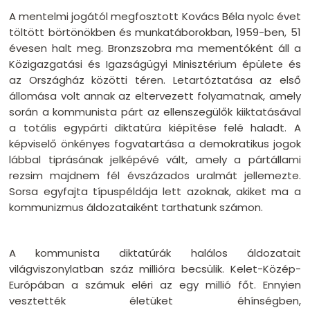
A mentelmi jogától megfosztott Kovács Béla nyolc évet
töltött börtönökben és munkatáborokban, 1959-ben, 51
évesen halt meg. Bronzszobra ma mementóként áll a
Közigazgatási és Igazságügyi Minisztérium épülete és
az Országház közötti téren. Letartóztatása az első
állomása volt annak az eltervezett folyamatnak, amely
során a kommunista párt az ellenszegülők kiiktatásával
a totális egypárti diktatúra kiépítése felé haladt. A
képviselő önkényes fogvatartása a demokratikus jogok
lábbal tiprásának jelképévé vált, amely a pártállami
rezsim majdnem fél évszázados uralmát jellemezte.
Sorsa egyfajta típuspéldája lett azoknak, akiket ma a
kommunizmus áldozataiként tarthatunk számon.
A kommunista diktatúrák halálos áldozatait
világviszonylatban száz millióra becsülik. Kelet-Közép-
Európában a számuk eléri az egy millió főt. Ennyien
vesztették életüket éhínségben,