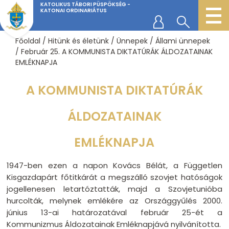
KATOLIKUS TÁBORI PÜSPÖKSÉG -
KATONAI ORDINARIÁTUS
Főoldal
/
Hitünk és életünk
/
Ünnepek
/
Állami ünnepek
/
Február 25. A KOMMUNISTA DIKTATÚRÁK ÁLDOZATAINAK
EMLÉKNAPJA
A KOMMUNISTA DIKTATÚRÁK
ÁLDOZATAINAK
EMLÉKNAPJA
1947-ben ezen a napon Kovács Bélát, a Független
Kisgazdapárt főtitkárát a megszálló szovjet hatóságok
jogellenesen letartóztatták, majd a Szovjetunióba
hurcolták, melynek emlékére az Országgyűlés 2000.
június 13-ai határozatával február 25-ét a
Kommunizmus Áldozatainak Emléknapjává nyilvánította.