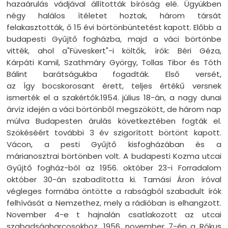
hazaárulás vádjával állították bíróság elé. Ügyükben
négy halálos ítéletet hoztak, három társát
felakasztották, ő 15 évi börtönbüntetést kapott. Előbb a
budapesti Gyűjtő fogházba, majd a váci börtönbe
vitték, ahol a"Füveskert"-i költők, írók: Béri Géza,
Kárpáti Kamil, Szathmáry György, Tollas Tibor és Tóth
Bálint barátságukba fogadták. Első versét,
az Így bocskorosant érett, teljes értékű versnek
ismerték el a szakértők.1954. július 18-án, a nagy dunai
árvíz idején a váci börtönből megszökött, de három nap
múlva Budapesten árulás következtében fogták el.
Szökéséért további 3 év szigorított börtönt kapott.
Vácon, a pesti Gyűjtő kisfogházában és a
márianosztrai börtönben volt. A budapesti Kozma utcai
Gyűjtő fogház-ból az 1956. október 23-i Forradalom
október 30-án szabadította ki. Tamási Áron íróval
végleges formába öntötte a rabságból szabadult írók
felhívását a Nemzethez, mely a rádióban is elhangzott.
November 4-e t hajnalán csatlakozott az utcai
szabadságharcosokhoz. 1956. november 7-én a Rókus