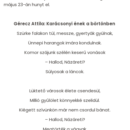
május 23-án hunyt el.
Gérecz Attila: Karácsonyi ének a börtönben
Szürke falakon túl, messze, gyertyák gyúlnak,
Ünnepi harangok imára kondulnak.
Komor szájunk szélén keserű vonások
– Hallod, Názáreti?
Súlyosak a láncok.
Lüktető városok élete csendesül,
Millió gyűlölet könnyekké szelidül.
Kiégett szívünkön már nem csordul bánat.
– Hallod, Názáreti?
Megtörték a vágyak.