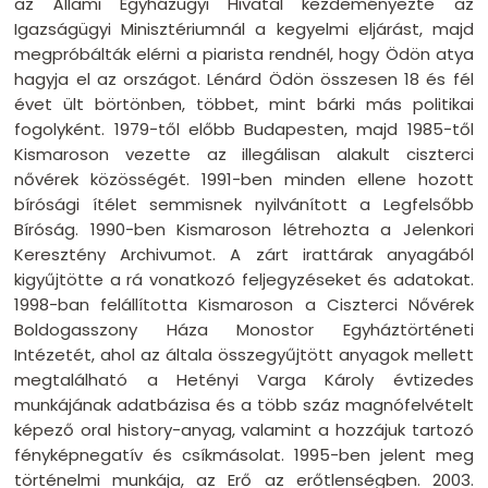
az Állami Egyházügyi Hivatal kezdeményezte az
Igazságügyi Minisztériumnál a kegyelmi eljárást, majd
megpróbálták elérni a piarista rendnél, hogy Ödön atya
hagyja el az országot. Lénárd Ödön összesen 18 és fél
évet ült börtönben, többet, mint bárki más politikai
fogolyként. 1979-től előbb Budapesten, majd 1985-től
Kismaroson vezette az illegálisan alakult ciszterci
nővérek közösségét. 1991-ben minden ellene hozott
bírósági ítélet semmisnek nyilvánított a Legfelsőbb
Bíróság. 1990-ben Kismaroson létrehozta a Jelenkori
Keresztény Archivumot. A zárt irattárak anyagából
kigyűjtötte a rá vonatkozó feljegyzéseket és adatokat.
1998-ban felállította Kismaroson a Ciszterci Nővérek
Boldogasszony Háza Monostor Egyháztörténeti
Intézetét, ahol az általa összegyűjtött anyagok mellett
megtalálható a Hetényi Varga Károly évtizedes
munkájának adatbázisa és a több száz magnófelvételt
képező oral history-anyag, valamint a hozzájuk tartozó
fényképnegatív és csíkmásolat. 1995-ben jelent meg
történelmi munkája, az Erő az erőtlenségben. 2003.