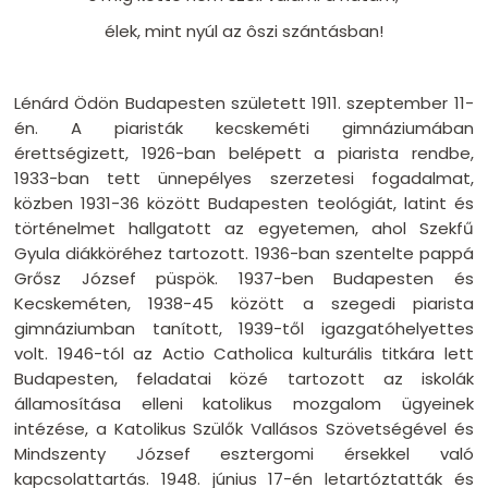
élek, mint nyúl az ôszi szántásban!
Lénárd Ödön Budapesten született 1911. szeptember 11-
én. A piaristák kecskeméti gimnáziumában
érettségizett, 1926-ban belépett a piarista rendbe,
1933-ban tett ünnepélyes szerzetesi fogadalmat,
közben 1931-36 között Budapesten teológiát, latint és
történelmet hallgatott az egyetemen, ahol Szekfű
Gyula diákköréhez tartozott. 1936-ban szentelte pappá
Grősz József püspök. 1937-ben Budapesten és
Kecskeméten, 1938-45 között a szegedi piarista
gimnáziumban tanított, 1939-től igazgatóhelyettes
volt. 1946-tól az Actio Catholica kulturális titkára lett
Budapesten, feladatai közé tartozott az iskolák
államosítása elleni katolikus mozgalom ügyeinek
intézése, a Katolikus Szülők Vallásos Szövetségével és
Mindszenty József esztergomi érsekkel való
kapcsolattartás. 1948. június 17-én letartóztatták és