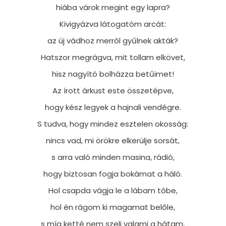
hiába várok megint egy lapra?
Kivigyázva látogatóm arcát:
az új vádhoz merrôl gyűlnek akták?
Hatszor megrágva, mit tollam elkövet,
hisz nagyító bolházza betűimet!
Az írott árkust este összetépve,
hogy kész legyek a hajnali vendégre.
S tudva, hogy mindez esztelen okosság:
nincs vad, mi örökre elkerülje sorsát,
s arra való minden masina, rádió,
hogy biztosan fogja bokámat a háló.
Hol csapda vágja le a lábam tôbe,
hol én rágom ki magamat belőle,
s míg ketté nem szeli valami a hátam,