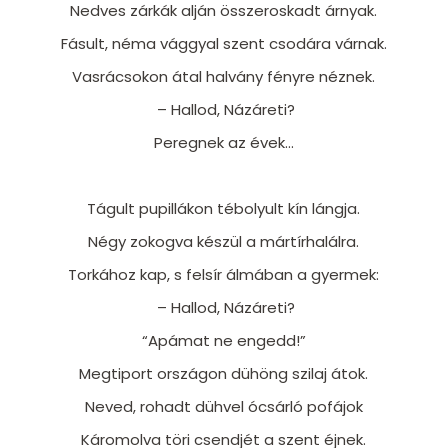
Nedves zárkák alján összeroskadt árnyak.
Fásult, néma vággyal szent csodára várnak.
Vasrácsokon átal halvány fényre néznek.
– Hallod, Názáreti?
Peregnek az évek...
Tágult pupillákon tébolyult kín lángja.
Négy zokogva készül a mártírhalálra.
Torkához kap, s felsír álmában a gyermek:
– Hallod, Názáreti?
“Apámat ne engedd!”
Megtiport országon dühöng szilaj átok.
Neved, rohadt dühvel ócsárló pofájok
Káromolva töri csendjét a szent éjnek.