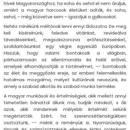
hívek Magyarországhoz, ha soha és sehol el nem áruljuk,
amiért a magyar harcosok életüket adták, és soha,
sehol, – még közvetve sem – igazoljuk a gyilkosokat.
Nehéz minékünk méltónak lenni ennyi áldozatra. De meg
kell kísérelnünk, feledve vitáinkat, revideálva
tévedéseinket, megsokszorozva erőfeszítéseinket,
szolidaritásunkat egy végre egyesülő Európában.
Hisszük, hogy valami bontakozik a világban,
párhuzamosan az ellentmondás és halál erőivel,
amelyek elhomályosítják a történelmet, -- bontakozik
az élet és meggyőzés ereje, az emberi felemelkedés
hatalmas mozgalma, melyet kultúrának nevezünk, és
amely a szabad alkotás és szabad munka terméke.
A magyar munkások és értelmiségiek, akik mellett annyi
tehetetlen bánattal állunk ma, tudják mindezt, s ők
azok, akik mindennek mélyebb értelmét velünk
megértették. Ezért, ha szerencsétlenségükben
osztoztunk, -- miénk a reményük is. Nyomorúságuk,
láncaik és száműzöttségük ellenére királyi örökséget