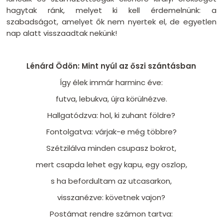
hagytak ránk, melyet ki kell érdemelnünk: a
szabadságot, amelyet ők nem nyertek el, de egyetlen
nap alatt visszaadtak nekünk!
Lénárd Ödön: Mint nyúl az őszi szántásban
Így élek immár harminc éve:
futva, lebukva, újra körülnézve.
Hallgatódzva: hol, ki zuhant földre?
Fontolgatva: várjak-e még többre?
Szétzilálva minden csupasz bokrot,
mert csapda lehet egy kapu, egy oszlop,
s ha befordultam az utcasarkon,
visszanézve: követnek vajon?
Postámat rendre számon tartva: