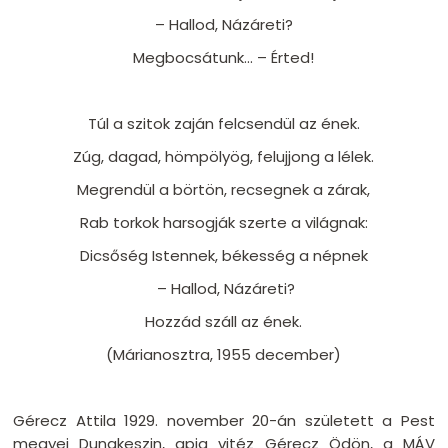
– Hallod, Názáreti?
Megbocsátunk... – Érted!
Túl a szitok zaján felcsendül az ének.
Zúg, dagad, hömpölyög, felujjong a lélek.
Megrendül a börtön, recsegnek a zárak,
Rab torkok harsogják szerte a világnak:
Dicsőség Istennek, békesség a népnek
– Hallod, Názáreti?
Hozzád száll az ének.
(Márianosztra, 1955 december)
Gérecz Attila 1929. november 20-án született a Pest
megyei Dunakeszin, apja vitéz Gérecz Ödön, a MÁV