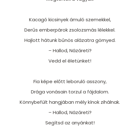
Kacagó kicsinyek ámuló szemekkel,
Derűs emberpárok zsolozsmás lélekkel.
Hajlott hátunk bűnös alázatra görnyed.
– Hallod, Názáreti?
Vedd el életünket!
Fia képe előtt leboruló asszony,
Drága vonásain torzul a fájdalom.
Könnybefúlt hangjában mély kínok zihálnak.
– Hallod, Názáreti?
Segítsd az anyánkat!