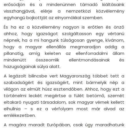
erősödjön és a mindenünnen támadó kiáltásaink
visszhangjával, elérje a nemzetközi közvélemény
egyhangú bojkottját az elnyomókkal szemben.
És ha ez a közvélemény nagyon is erőtlen és önző
ahhoz, hogy igazságot szolgáltasson egy vértanú
népnek, ha a mi hangunk túlságosan gyenge, kívánom,
hogy a magyar ellenállás megmaradjon addig a
pillanatig, amíg keleten az ellenforradalmi állam
mindenütt összeomlik ellentmondásainak és
hazugságainak súlya alatt.
A legázolt bilincsbe vert Magyarország többet tett a
szabadságért és igazságért, mint bármelyik nép a
világon az elmúlt húsz esztendőben. Ahhoz, hogy ezt a
történelmi leckét megértse a fülét betömő, szemét
eltakaró nyugati társadalom, sok magyar vérnek kellett
elhullnia – s ez a vérfolyam most már alvad az
emlékezetben.
A magára maradt Európában, csak úgy maradhatunk