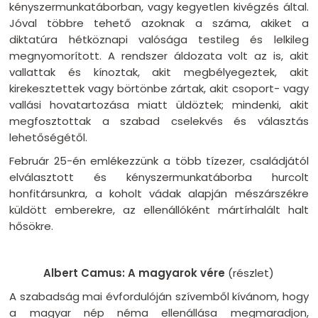
kényszermunkatáborban, vagy kegyetlen kivégzés által.
Jóval többre tehető azoknak a száma, akiket a
diktatúra hétköznapi valósága testileg és lelkileg
megnyomorított. A rendszer áldozata volt az is, akit
vallattak és kínoztak, akit megbélyegeztek, akit
kirekesztettek vagy börtönbe zártak, akit csoport- vagy
vallási hovatartozása miatt üldöztek; mindenki, akit
megfosztottak a szabad cselekvés és választás
lehetőségétől.
Február 25-én emlékezzünk a több tízezer, családjától
elválasztott és kényszermunkatáborba hurcolt
honfitársunkra, a koholt vádak alapján mészárszékre
küldött emberekre, az ellenállóként mártírhalált halt
hősökre.
Albert Camus: A magyarok vére
(részlet)
A szabadság mai évfordulóján szívemből kívánom, hogy
a magyar nép néma ellenállása megmaradjon,