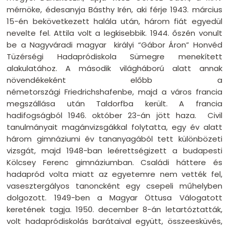
mérnöke, édesanyja Básthy Irén, aki férje 1943. március
15-én bekövetkezett halála után, három fiát egyedül
nevelte fel. Attila volt a legkisebbik. 1944. őszén vonult
be a Nagyváradi magyar királyi “Gábor Áron” Honvéd
Tüzérségi Hadapródiskola Sümegre menekített
alakulatához. A második világháború alatt annak
növendékeként előbb a
németországi Friedrichshafenbe, majd a város francia
megszállása után Taldorfba került. A francia
hadifogságból 1946. október 23-án jött haza. Civil
tanulmányait magánvizsgákkal folytatta, egy év alatt
három gimnáziumi év tananyagából tett különbözeti
vizsgát, majd 1948-ban leérettségizett a budapesti
Kölcsey Ferenc gimnáziumban. Családi háttere és
hadapród volta miatt az egyetemre nem vették fel,
vasesztergályos tanoncként egy csepeli műhelyben
dolgozott. 1949-ben a Magyar Öttusa Válogatott
keretének tagja. 1950. december 8-án letartóztatták,
volt hadapródiskolás barátaival együtt, összeesküvés,