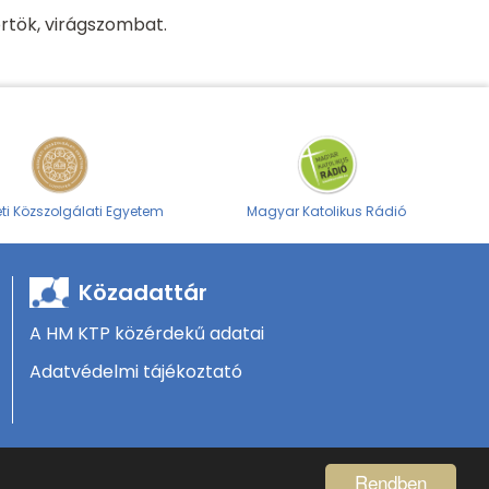
örtök, virágszombat.
i Közszolgálati Egyetem
Magyar Katolikus Rádió
Közadattár
A HM KTP közérdekű adatai
Adatvédelmi tájékoztató
Rendben