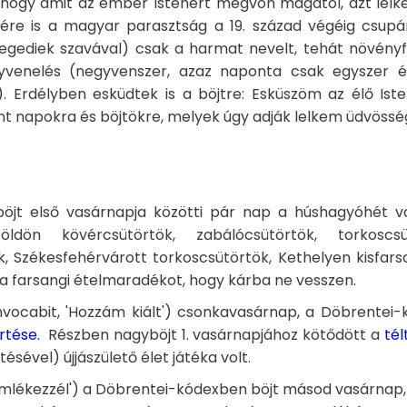
gy amit az ember Istenért megvon magától, azt lelke 
nére is a magyar parasztság a 19. század végéig csupá
egediek szavával) csak a harmat nevelt, tehát növényfé
gyvenelés (negyvenszer, azaz naponta csak egyszer 
. Erdélyben esküdtek is a böjtre: Esküszöm az élő Isten
nt napokra és böjtökre, melyek úgy adják lelkem üdvösség
jt első vasárnapja közötti pár nap a húshagyóhét v
földön kövércsütörtök, zabálócsütörtök, torkoscsü
k, Székesfehérvárott torkoscsütörtök, Kethelyen kisfar
a farsangi ételmaradékot, hogy kárba ne vesszen.
nvocabit, 'Hozzám kiált') csonkavasárnap, a Döbrentei-
rtése
.
Részben nagyböjt 1. vasárnapjához kötődött a
té
sével) újjászülető élet játéka volt.
Emlékezzél') a Döbrentei-kódexben böjt másod vasárnap, 