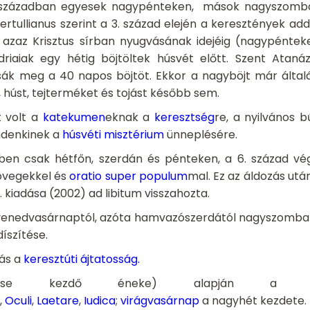
2. században egyesek nagypénteken, mások nagyszombat
ertullianus szerint a 3. század elején a keresztények addi
), azaz Krisztus sírban nyugvásának idejéig (nagypénte
riaiak egy hétig böjtöltek húsvét előtt. Szent Atan
sák meg a 40 napos böjtöt. Ekkor a nagyböjt már általán
 húst, tejterméket és tojást később sem.
t volt a
katekumen
eknak a
keresztség
re, a nyilvános 
indenkinek a
húsvéti misztérium
ünneplésére.
ben csak hétfőn, szerdán és pénteken, a 6. század 
zövegekkel és
oratio super populum
mal. Ez az áldozás utá
 kiadása (2002) ad libitum visszahozta.
 hetvenedvasárnaptól, azóta hamvazószerdától nagyszomba
íszítése.
tás a
keresztúti ájtatosság
.
mise kezdő éneke) alapján a nagy
,
Oculi
,
Laetare
,
Iudica
;
virágvasárnap
a nagyhét kezdete.