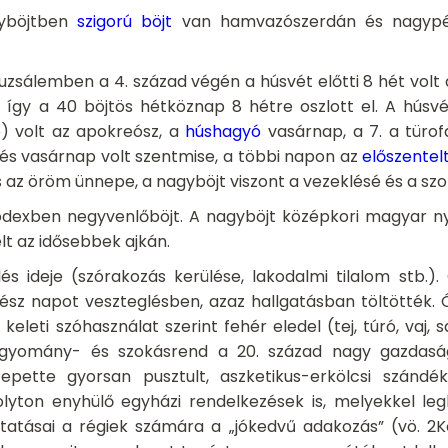
gyböjtben
szigorú böjt
van hamvazószerdán és nagypén
ruzsálemben a 4. század végén a húsvét előtti 8 hét vol
így a 40 böjtös hétköznap 8 hétre oszlott el. A húsvét
) volt az apokreósz, a
húshagyó
vasárnap, a 7. a türo
s vasárnap volt szentmise, a többi napon az
előszentelt
és az öröm ünnepe, a nagyböjt viszont a vezeklésé és a s
dexben negyvenlőböjt. A nagyböjt középkori magyar n
lt az idősebbek ajkán.
 ideje (szórakozás kerülése, lakodalmi tilalom stb.). 
sz napot veszteglésben, azaz hallgatásban töltötték. Ó
 keleti szóhasználat szerint fehér eledel (tej, túró, vaj, 
hagyomány- és szokásrend a 20. század nagy gazdasági
zepette gyorsan pusztult, aszketikus-erkölcsi szándé
olyton enyhülő egyházi rendelkezések is, melyekkel le
tatásai a régiek számára a „jókedvű adakozás” (vö. 2Ko