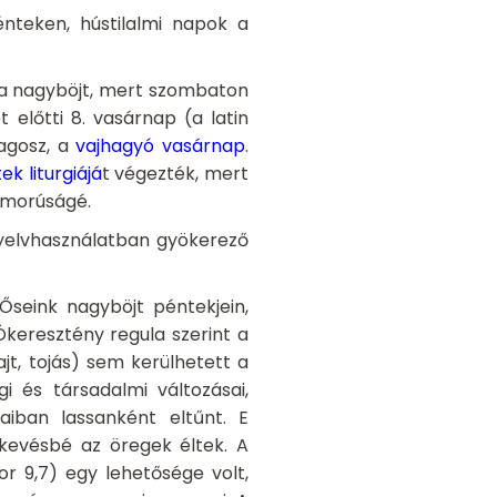
teken, hústilalmi napok a
t a nagyböjt, mert szombaton
 előtti 8. vasárnap (a latin
fagosz, a
vajhagyó vasárnap
.
ek liturgiájá
t végezték, mert
zomorúságé.
yelvhasználatban gyökerező
Őseink nagyböjt péntekjein,
keresztény regula szerint a
sajt, tojás) sem kerülhetett a
 és társadalmi változásai,
kaiban lassanként eltűnt. E
gkevésbé az öregek éltek. A
r 9,7) egy lehetősége volt,