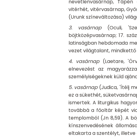
nevetlenvasárnap, Tápén 
vitérhét, vitérvasárnap, Gy
(Urunk színeváltozása) világ
3. vasárnap
(Oculi, 'S
böjtközépvasárnap; 17. sz
latinságban hebdomada media
vezet világtalant, mindkettő
4. vasárnap
(Laetare, 'Ö
elnevezést az magyaráz
személyiségeknek küld aján
5. vasárnap
(Judica, 'Ítélj
ez a sükethét, süketvasárna
ismertek. A liturgikus hagy
továbbá a főoltár képét vio
templomból (Jn 8,59). A böj
kínszenvedésének állomásai
eltakarta a szentélyt, illetv