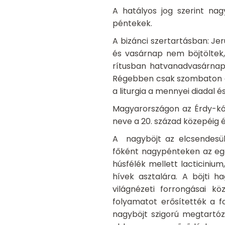
A hatályos jog szerint na
péntekek.
A bizánci szertartásban: Je
és vasárnap nem böjtöltek, 
rítusban hatvanadvasárnap
Régebben csak szombaton é
a liturgia a mennyei diadal 
Magyarországon az Érdy-kó
neve a 20. század közepéig é
A nagyböjt az elcsendesülés
főként nagypénteken az egé
húsfélék mellett lacticinium,
hívek asztalára. A böjti 
világnézeti forrongásai kö
folyamatot erősítették a f
nagyböjt szigorú megtartóz