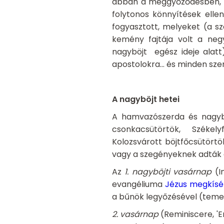
abban a meggyőződésben, ho
folytonos könnyítések elle
fogyasztott, melyeket (a sz
kemény fajtája volt a ne
nagyböjt egész ideje alatt)
apostolokra... és minden sze
A nagyböjt hetei
A hamvazószerda és nagybö
csonkacsütörtök, Székely
Kolozsvárott böjtfőcsütörtö
vagy a szegényeknek adták 
Az
1. nagyböjti vasárnap
(I
evangéliuma
Jézus megkísé
a bűnök legyőzésével (temeté
2. vasárnap
(Reminiscere, '