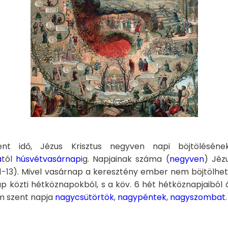
ent idő, Jézus Krisztus negyven napi böjtöléséne
á
tól
húsvétvasárnap
ig. Napjainak száma (
negyven
) Jéz
Lk 4,1-13). Mivel vasárnap a keresztény ember nem böjtöl
p közti hétköznapokból, s a köv. 6 hét hétköznapjaiból á
m szent napja
nagycsütörtök
,
nagypéntek
,
nagyszombat
.