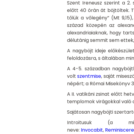
Szent Ireneusz szerint a 
előtt 40 órán át böjtöltek. T
tőlük a vőlegény” (Mt 9,15
század közepén az alexand
alexandriaiaknak, hogy tart
délutánig semmit sem ettek,
A nagyböjt ideje előkészüle
feloldozásra, s általában m
A 4-5. században nagyböjt
volt
szentmise
, saját mises
népért; a Római Misekönyv 3.
A II. vatikáni zsinat előtt
templomok virágokkal való d
Sajátosan nagyböjti szertar
Introitusuk (a 
neve:
Invocabit
,
Reminiscere