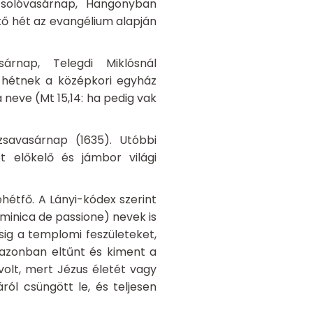
zsolóvasárnap, Hangonyban
tő hét az evangélium alapján
árnap, Telegdi Miklósnál
 hétnek a középkori egyház
eve (Mt 15,14: ha pedig vak
zsavasárnap (1635). Utóbbi
et előkelő és jámbor világi
ehétfő. A Lányi-kódex szerint
minica de passione) nevek is
sig a templomi feszületeket,
s azonban eltűnt és kiment a
volt, mert Jézus életét vagy
ól csüngött le, és teljesen