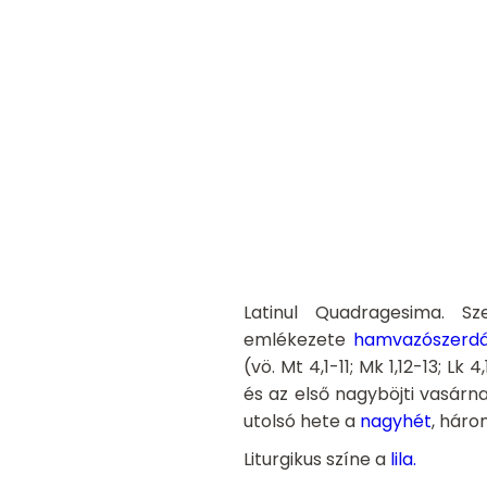
Latinul Quadragesima.
Sz
emlékezete
hamvazószerd
(vö. Mt 4,1-11; Mk 1,12-13; 
és az első nagyböjti vasárna
utolsó hete a
nagyhét
, háro
Liturgikus színe a
lila
.