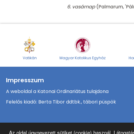
6. vasárnap
(Palmarum, 'Pá
Vatikán
Magyar Katolikus Egyház
Ho
Impresszum
A weboldal a Katonai Ordinariátus tulajdona
Felelős kiadó: Berta Tibor ddtbk., tábori püspök
Az oldal úgynevezett sütiket (cookie) használ. Látogat