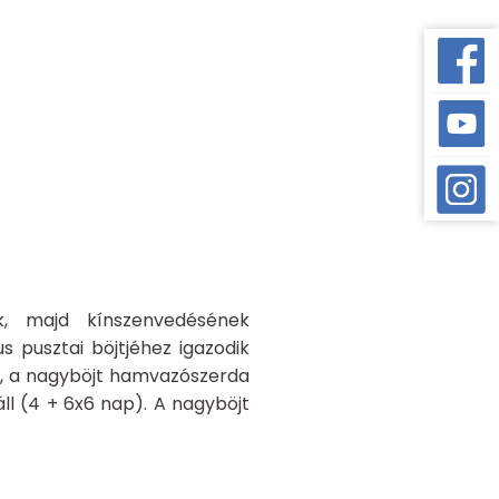
k, majd kínszenvedésének
us pusztai böjtjéhez igazodik
het, a nagyböjt hamvazószerda
ll (4 + 6x6 nap). A nagyböjt