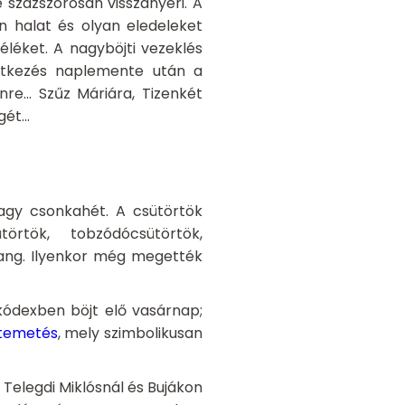
százszorosan visszanyeri. A
n halat és olyan eledeleket
léket. A nagyböjti vezeklés
étkezés naplemente után a
re... Szűz Máriára, Tizenkét
ét...
agy csonkahét. A csütörtök
törtök, tobzódócsütörtök,
sang. Ilyenkor még megették
kódexben böjt elő vasárnap;
ltemetés
, mely szimbolikusan
Telegdi Miklósnál és Bujákon