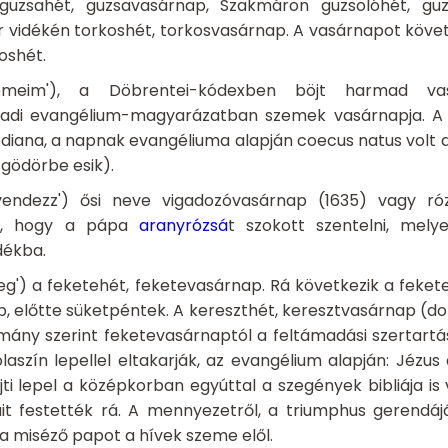
guzsahét, guzsavasárnap, Szakmáron guzsolóhét, gu
őr vidékén torkoshét, torkosvasárnap. A vasárnapot köve
oshét.
zemeim'), a Döbrentei-kódexben böjt harmad vas
ázadi evangélium-magyarázatban szemek vasárnapja. A
na, a napnak evangéliuma alapján coecus natus volt a n
 gödörbe esik).
rvendezz') ősi neve vigadozóvasárnap (1635) vagy ró
za, hogy a pápa
aranyrózsá
t szokott szentelni, mely
dékba.
 meg') a feketehét, feketevasárnap. Rá következik a feket
p, előtte süketpéntek. A kereszthét, keresztvasárnap (do
omány szerint feketevasárnaptól a feltámadási szertartá
laszín lepellel eltakarják, az evangélium alapján: Jézu
ti lepel a középkorban egyúttal a szegények bibliája is 
t festették rá. A mennyezetről, a triumphus gerendájár
e a miséző papot a hívek szeme elől.