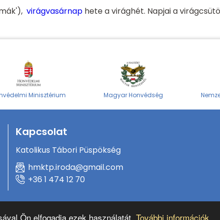
lmák'),
virágvasárnap
hete a virághét. Napjai a virágcsüt
nvédelmi Minisztérium
Magyar Honvédség
Nemzet
Kapcsolat
Katolikus Tábori Püspökség
hmktp.iroda@gmail.com
+36 1 474 12 70
ásával Ön elfogadja ezek használatát.
További információk...
Katonai Ordinariátus © Minden jog fenntartva