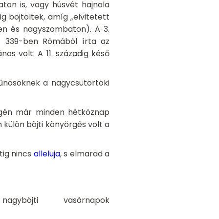
on is, vagy húsvét hajnala
g böjtöltek, amíg „elvitetett
ken és nagyszombaton). A 3.
áz 339-ben Rómából írta az
os volt. A 11. századig késő
bűnösöknek a nagycsütörtöki
végén már minden hétköznap
n külön böjti könyörgés volt a
tig nincs
alleluja
, s elmarad a
böjti vasárnapok