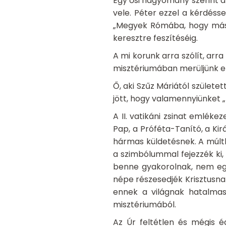
Egy ősi hagyomány szerint a
vele. Péter ezzel a kérdéss
„Megyek Rómába, hogy másod
keresztre feszítéséig.
A mi korunk arra szólít, arr
misztériumában merüljünk el
Ő, aki Szűz Máriától születet
jött, hogy valamennyiünket „
A II. vatikáni zsinat emlék
Pap, a Próféta-Tanító, a Kir
hármas küldetésnek. A múltb
a szimbólummal fejezzék ki,
benne gyakorolnak, nem egyé
népe részesedjék Krisztusna
ennek a világnak hatalmas
misztériumából.
Az Úr feltétlen és mégis 