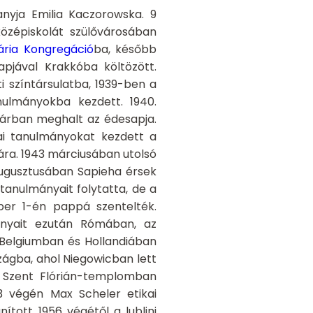
anyja Emilia Kaczorowska. 9
középiskolát szülővárosában
ária
Kongregáció
ba
, később
pjával Krakkóba költözött.
i színtársulatba, 1939-ben a
anulmányokba kezdett. 1940.
uárban meghalt az édesapja.
ai tanulmányokat kezdett a
ára. 1943 márciusában utolsó
augusztusában Sapieha érsek
tanulmányait folytatta, de a
er 1-én pappá szentelték.
nyait ezután Rómában, az
, Belgiumban és Hollandiában
zágba, ahol Niegowicban lett
i Szent Flórián-templomban
53 végén Max Scheler etikai
ított 1956 végétől a lublini