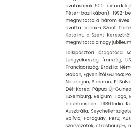
avatásának 600. évfordulójá
Péter-bazilikában). 1992-b
megnyitotta a három éves e
avatta Lisieux-i Szent Teré
Katalint, a Szent Keresztrő
megnyitotta a nagy jubileumi
Lelkipásztori látogatásai
Lengyelország, Írország, U
Franciaország, Brazília; Néme
Gabon, Egyenlítői Guinea; Por
Nicaragua, Panama, El Salvad
Dél-Korea, Pápua Új-Guinea, 
Luxemburg, Belgium; Togo, E
Liechtenstein. 1986.India; K
Ausztrália, Seychelle-sziget
Bolívia, Paraguay, Peru; Au
szervezetek, strasbourg-i, 