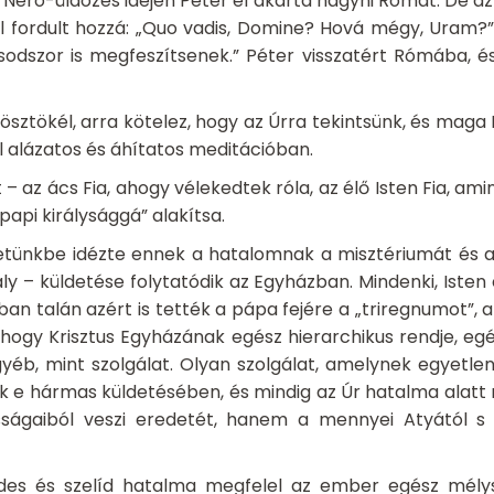
 Néró-üldözés idején Péter el akarta hagyni Rómát. De az
el fordult hozzá: „Quo vadis, Domine? Hová mégy, Uram?” 
szor is megfeszítsenek.” Péter visszatért Rómába, és
a ösztökél, arra kötelez, hogy az Úrra tekintsünk, és mag
 alázatos és áhítatos meditációban.
t – az ács Fia, ahogy vélekedtek róla, az élő Isten Fia, am
papi királysággá” alakítsa.
ezetünkbe idézte ennek a hatalomnak a misztériumát és az
ály – küldetése folytatódik az Egyházban. Mindenki, Iste
an talán azért is tették a pápa fejére a „triregnumot”, 
 hogy Krisztus Egyházának egész hierarchikus rendje, eg
b, mint szolgálat. Olyan szolgálat, amelynek egyetlen 
k e hármas küldetésében, és mindig az Úr hatalma alatt
ságaiból veszi eredetét, hanem a mennyei Atyától s
édes és szelíd hatalma megfelel az ember egész mél