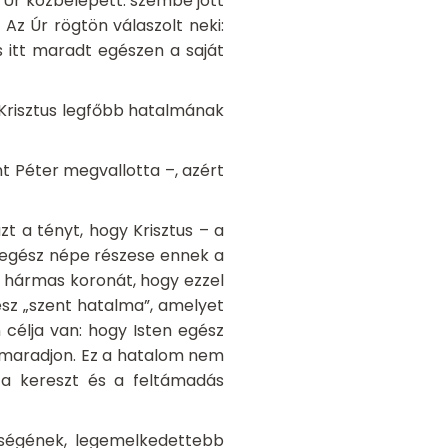
 Úr közbelépett: szembe jött
Az Úr rögtön válaszolt neki:
 itt maradt egészen a saját
a Krisztus legfőbb hatalmának
int Péter megvallotta –, azért
t a tényt, hogy Krisztus – a
n egész népe részese ennek a
a hármas koronát, hogy ezzel
ész „szent hatalma”, amelyet
célja van: hogy Isten egész
 maradjon. Ez a hatalom nem
 a kereszt és a feltámadás
ységének, legemelkedettebb