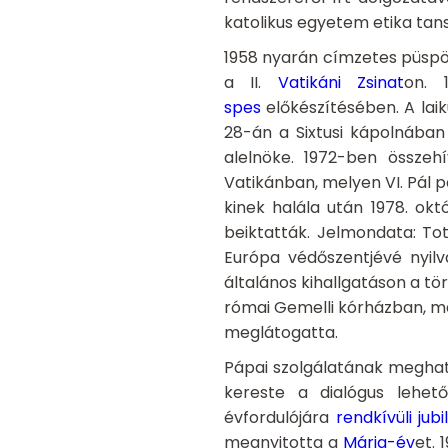
katolikus egyetem etika tan
1958 nyarán címzetes püspök
a II.
Vatikáni Zsinat
on. 
spes
előkészítésében. A lai
28-án a Sixtusi kápolnában 
alelnöke. 1972-ben összehí
Vatikánban, melyen VI. Pál p
kinek halála után 1978. ok
beiktatták. Jelmondata: Totu
Európa védőszentjévé nyilvá
általános kihallgatáson a tö
római Gemelli kórházban, m
meglátogatta.
Pápai szolgálatának megha
kereste a dialógus lehető
évfordulójára
rendkívüli jub
megnyitotta a
Mária-év
et.