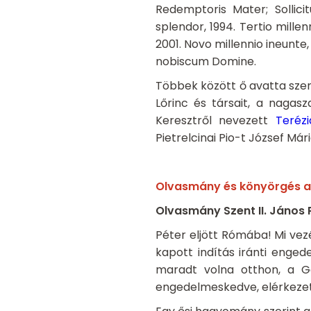
Redemptoris Mater; Sollicit
splendor, 1994. Tertio millen
2001. Novo millennio ineunte, 
nobiscum Domine.
Többek között ő avatta sze
Lőrinc és társait, a nagas
Keresztről nevezett
Teréz
Pietrelcinai Pio-t József Már
Olvasmány és könyörgés az
Olvasmány
Szent II. Jáno
Péter eljött Rómába! Mi vez
kapott indítás iránti enged
maradt volna otthon, a Gen
engedelmeskedve, elérkezett