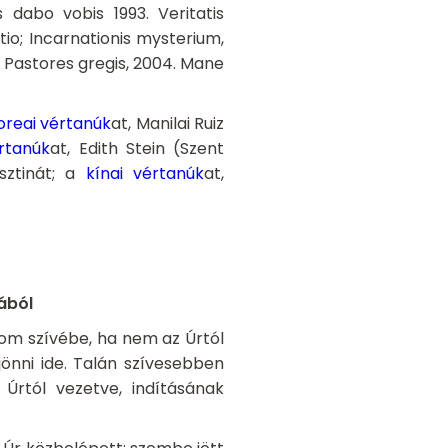
s dabo vobis 1993. Veritatis
atio; Incarnationis mysterium,
a; Pastores gregis, 2004. Mane
oreai vértanúk
at, Manilai Ruiz
rtanúk
at, Edith Stein (Szent
ztinát; a
kínai vértanúk
at,
ából
lom szívébe, ha nem az Úrtól
jönni ide. Talán szívesebben
Úrtól vezetve, indításának