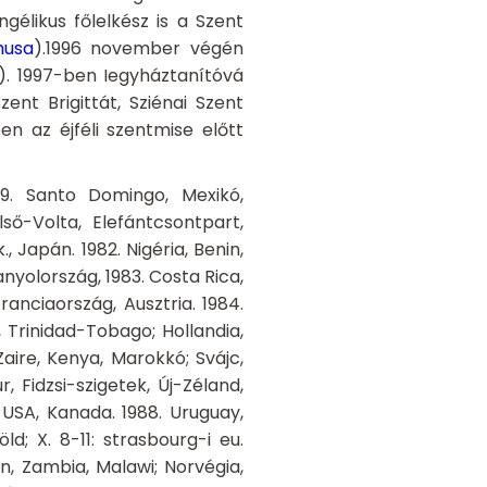
élikus főlelkész is a Szent
musa
).1996 november végén
). 1997-ben Iegyháztanítóvá
ent Brigittát, Sziénai Szent
en az éjféli szentmise előtt
79. Santo Domingo, Mexikó,
ső-Volta, Elefántcsontpart,
, Japán. 1982. Nigéria, Benin,
nyolország, 1983. Costa Rica,
ranciaország, Ausztria. 1984.
 Trinidad-Tobago; Hollandia,
aire, Kenya, Marokkó; Svájc,
, Fidzsi-szigetek, Új-Zéland,
, USA, Kanada. 1988. Uruguay,
d; X. 8-11: strasbourg-i eu.
n, Zambia, Malawi; Norvégia,