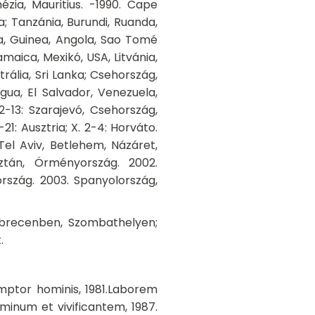
ézia, Mauritius. -1990. Cape
a; Tanzánia, Burundi, Ruanda,
a, Guinea, Angola, Sao Tomé
maica, Mexikó, USA, Litvánia,
rália, Sri Lanka; Csehország,
gua, El Salvador, Venezuela,
2-13: Szarajevó, Csehország,
9-21: Ausztria; X. 2-4: Horváto.
Tel Aviv, Betlehem, Názáret,
sztán, Örményország. 2002.
rszág. 2003. Spanyolország,
brecenben, Szombathelyen;
.
emptor hominis, 1981.Laborem
Dominum et vivificantem, 1987.