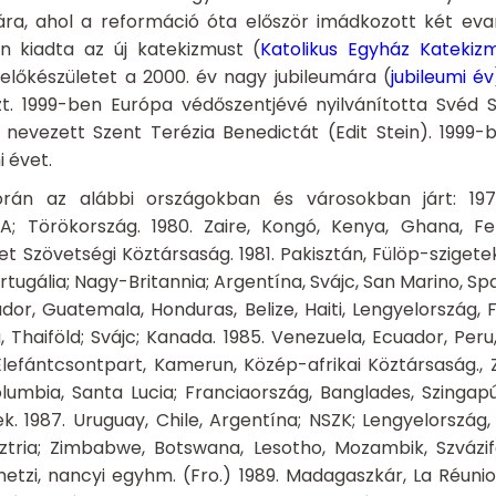
ra, ahol a reformáció óta először imádkozott két evang
en kiadta az új katekizmust (
Katolikus Egyház Katekiz
lőkészületet a 2000. év nagy jubileumára (
jubileumi év
zt. 1999-ben Európa védőszentjévé nyilvánította Svéd Sz
l nevezett Szent Terézia Benedictát (Edit Stein). 1999-b
 évet.
 során az alábbi országokban és városokban járt: 19
SA; Törökország. 1980. Zaire, Kongó, Kenya, Ghana, Fel
t Szövetségi Köztársaság. 1981. Pakisztán, Fülöp-szigetek.
tugália; Nagy-Britannia; Argentína, Svájc, San Marino, Spa
or, Guatemala, Honduras, Belize, Haiti, Lengyelország, F
Thaiföld; Svájc; Kanada. 1985. Venezuela, Ecuador, Peru,
lefántcsontpart, Kamerun, Közép-afrikai Köztársaság., Z
olumbia, Santa Lucia; Franciaország, Banglades, Szingapúr
ek. 1987. Uruguay, Chile, Argentína; NSZK; Lengyelország
sztria; Zimbabwe, Botswana, Lesotho, Mozambik, Szváziföl
metzi, nancyi egyhm. (Fro.) 1989. Madagaszkár, La Réunio