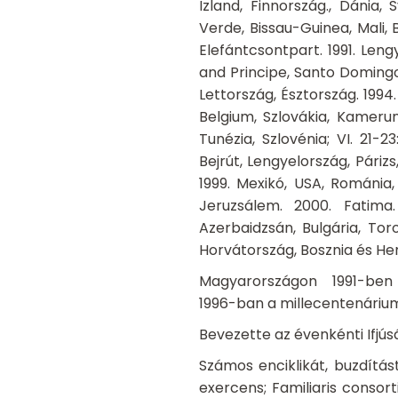
Izland, Finnország., Dánia,
Verde, Bissau-Guinea, Mali, 
Elefántcsontpart.
1991. Len
and Principe, Santo Domingo.
Lettország, Észtország. 1994
Belgium, Szlovákia, Kamerun
Tunézia, Szlovénia; VI. 21-
Bejrút, Lengyelország, Párizs, 
1999. Mexikó, USA, Románia, 
Jeruzsálem. 2000. Fatima.
Azerbaidzsán, Bulgária, To
Horvátország, Bosznia és Her
Magyarországon 1991-ben 
1996-ban a millecentenárium
Bevezette az évenkénti Ifjús
Számos enciklikát, buzdítás
exercens; Familiaris consorti