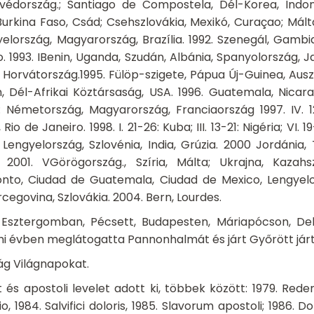
 Svédország.; Santiago de Compostela, Dél-Korea, Indon
Burkina Faso, Csád; Csehszlovákia, Mexikó, Curaçao; Mált
gyelország, Magyarország, Brazília.
1992. Szenegál, Gambi
 1993. IBenin, Uganda, Szudán, Albánia, Spanyolország, Ja
. Horvátország.1995. Fülöp-szigete, Pápua Új-Guinea, Auszt
, Dél-Afrikai Köztársaság, USA. 1996. Guatemala, Nicara
23: Németország, Magyarország, Franciaország 1997. IV. 1
Rio de Janeiro. 1998. I. 21-26: Kuba; III. 13-21: Nigéria; VI. 1
Lengyelország, Szlovénia, India, Grúzia. 2000 Jordánia, 
 2001. VGörögország., Szíria, Málta; Ukrajna, Kazah
ronto, Ciudad de Guatemala, Ciudad de Mexico, Lengyelo
cegovina, Szlovákia. 2004. Bern, Lourdes.
Esztergomban, Pécsett, Budapesten, Máriapócson, De
i évben meglátogatta Pannonhalmát és járt Győrött járt
ág Világnapokat.
t és apostoli levelet adott ki, többek között: 1979. Red
o, 1984. Salvifici doloris, 1985. Slavorum apostoli; 1986. 