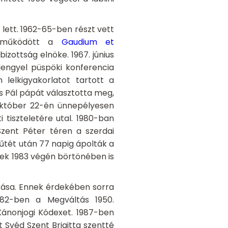
lett. 1962-65-ben részt vett
zreműködött a
Gaudium et
izottság elnöke. 1967. június
 lengyel püspöki konferencia
lelkigyakorlatot tartott a
os Pál pápát választotta meg,
 október 22-én ünnepélyesen
 tiszteletére utal. 1980-ban
Szent Péter téren a szerdai
űtét után 77 napig ápolták a
ek 1983 végén börtönében is
ása. Ennek érdekében sorra
982-ben a Megváltás 1950.
 Kánonjogi Kódexet. 1987-ben
Svéd Szent Brigitta szentté