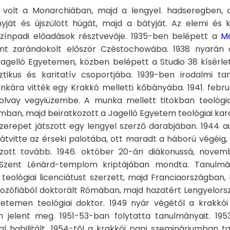
t volt a Monarchiában, majd a lengyel. hadseregben, 
yját és újszülött húgát, majd a bátyját. Az elemi és 
zínpadi előadások résztvevője. 1935-ben belépett a
M
ént zarándokolt először Czèstochowába. 1938 nyarán a
 Jagelló Egyetemen, közben belépett a Studio 38 kísérlet
sztikus és karitatív csoportjába. 1939-ben irodalmi t
ára vitték egy Krakkó melletti kőbányába. 1941. febr
Solvay vegyiüzembe. A munka mellett titokban teológi
umban, majd beiratkozott a Jagelló Egyetem teológiai kar
szerepet játszott egy lengyel szerző darabjában. 1944 
átvitte az érseki palotába, ott maradt a háború végéig, 
ott tovább. 1946. október 20-án diákonussá, novemb
Szent Lénárd-templom kriptájában mondta. Tanulmá
 teológiai licenciátust szerzett, majd Franciaországban
ilozófiából doktorált Rómában, majd hazatért Lengyelors
yetemen teológiai doktor. 1949 nyár végétől a krakkó
n jelent meg. 1951-53-ban folytatta tanulmányait. 19
l habilitált. 1954-től a krakkói papi szemináriumban tan