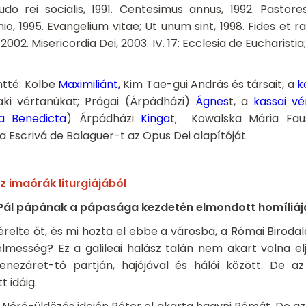
udo rei socialis, 1991. Centesimus annus, 1992. Pastore
nio, 1995. Evangelium vitae; Ut unum sint, 1998. Fides et r
2002. Misericordia Dei, 2003. IV. 17: Ecclesia de Eucharisti
ntté: Kolbe
Maximilián
t,
Kim Tae-gui András és társait, a
k
zaki vértanúkat; Prágai (Árpádházi)
Ágnes
t, a
kassai vé
ia Benedicta
) Árpádházi
Kinga
t; Kowalska Mária Faus
ia Escrivá de Balaguer-t az Opus Dei alapítóját.
 imaórák liturgiájából
s Pál pápának a pápasága kezdetén elmondott homíliáj
érelte őt, és mi hozta el ebbe a városba, a Római Biroda
elmesség? Ez a galileai halász talán nem akart volna el
ezáret-tó partján, hajójával és hálói között. De az 
 idáig.