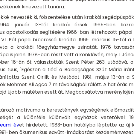
székének kinevezett tanára.
ké nevezték ki, fölszentelése után krakkói segédpüspök 
1964. január 13-től krakkói érsek. 1965-ben kö
kus apostolkodás segítésére 1966-ban létrehozott pápai b
VI. Pál pápa bíborossá kreálta. 1969. március 15-től a
vta a krakkói főegyházmegye zsinatát. 1976 tavaszán 
ápa is jelen. 1978-ban részt vett a konklávén, mely I. Ján
tóber 16-án őt választották Szent Péter 263. utódává,
s tuus, 'Egészen a tiéd' a Boldogságos Szűz Mária iránti
nította Szent Cirillt és Metódot. 1981. május 13-án a 
rök Mehmet Ali Agca 7 m távolságból rálőtt. A hat órás m
ajd újabb műtéten esett át. Megbocsátotva merénylőjén
tározó motívuma a keresztények egységének előmozdít
ségét a különféle különvált egyházak vezetőivel: 1
ileumi év
et hirdetett. 1983-ban hatályba léptette az új
 1991-ben ökumenikus együtt-imádkozást kezdeményezett 