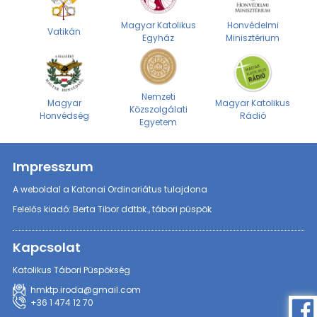
Magyar Katolikus
Honvédelmi
Vatikán
Egyház
Minisztérium
Nemzeti
Magyar
Magyar Katolikus
Közszolgálati
Honvédség
Rádió
Egyetem
Impresszum
A weboldal a Katonai Ordinariátus tulajdona
Felelős kiadó: Berta Tibor ddtbk., tábori püspök
Kapcsolat
Katolikus Tábori Püspökség
hmktp.iroda@gmail.com
+36 1 474 12 70