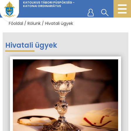
KATOLIKUS TÁBORI PÜSPÖKSÉG -
KATONAI ORDINARIÁTUS
Főoldal
/
Rólunk
/
Hivatali ügyek
Hivatali ügyek