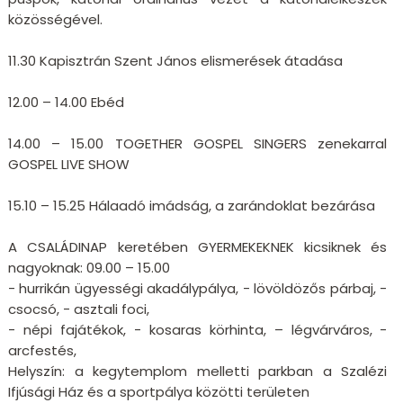
közösségével.
11.30 Kapisztrán Szent János elismerések átadása
12.00 – 14.00 Ebéd
14.00 – 15.00 TOGETHER GOSPEL SINGERS zenekarral
GOSPEL LIVE SHOW
15.10 – 15.25 Hálaadó imádság, a zarándoklat bezárása
A CSALÁDINAP keretében GYERMEKEKNEK kicsiknek és
nagyoknak: 09.00 – 15.00
- hurrikán ügyességi akadálypálya, - lövöldözős párbaj, -
csocsó, - asztali foci,
- népi fajátékok, - kosaras körhinta, – légvárváros, -
arcfestés,
Helyszín: a kegytemplom melletti parkban a Szalézi
Ifjúsági Ház és a sportpálya közötti területen