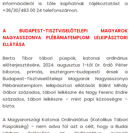
információkról is tőle kaphatnak tájékoztatást a
+36/30/483 00 24 telefonszámon.
A BUDAPEST-TISZTVISELŐTELEPI MAGYAROK
NAGYASSZONYA PLÉBÁNIATEMPLOM LELKIPÁSZTORI
ELLÁTÁSA
Berta Tibor tábori püspök, katonai ordinárius
előterjesztésére, 2024. augusztus 1-től Dr. Erdő Péter
bíboros, prímás, esztergom-budapesti érsek a
Budapest-Tisztviselőtelepi Magyarok Nagyasszonya
Plébániatemplom lelkipásztori ellátását Bálint Mihály
Gábor százados, tábori lelkészre és Nagy Ferenc Endre
százados, tábori lelkészre – mint papi közösségre –
bízta.
A Magyarországi Katonai Ordinariátus (Katolikus Tábori
Püspökség) – nem adva föl azt a célt, hogy a Budai