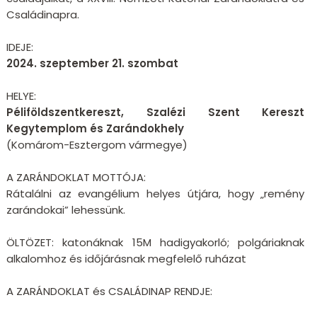
Családinapra.
IDEJE:
2024. szeptember 21. szombat
HELYE:
Péliföldszentkereszt, Szalézi Szent Kereszt
Kegytemplom és Zarándokhely
(Komárom-Esztergom vármegye)
A ZARÁNDOKLAT MOTTÓJA:
Rátalálni az evangélium helyes útjára, hogy „remény
zarándokai” lehessünk.
ÖLTÖZET: katonáknak 15M hadigyakorló; polgáriaknak
alkalomhoz és időjárásnak megfelelő ruházat
A ZARÁNDOKLAT és CSALÁDINAP RENDJE: