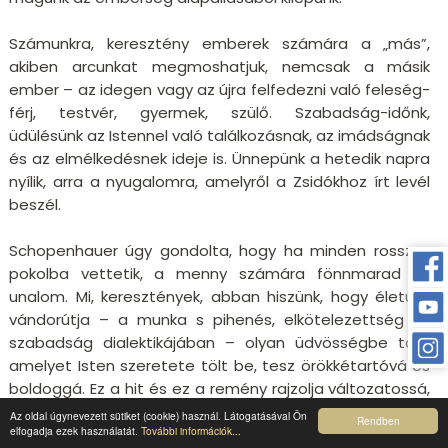
Számunkra, keresztény emberek számára a „más”,
akiben arcunkat megmoshatjuk, nemcsak a másik
ember – az idegen vagy az újra felfedezni való feleség-
férj, testvér, gyermek, szülő. Szabadság-időnk,
üdülésünk az Istennel való találkozásnak, az imádságnak
és az elmélkedésnek ideje is. Ünnepünk a hetedik napra
nyílik, arra a nyugalomra, amelyről a Zsidókhoz írt levél
beszél.
Schopenhauer úgy gondolta, hogy ha minden rossz a
pokolba vettetik, a menny számára fönnmarad az
unalom. Mi, keresztények, abban hiszünk, hogy életünk
vándorútja – a munka s pihenés, elkötelezettség és
szabadság dialektikájában – olyan üdvösségbe tart,
amelyet Isten szeretete tölt be, tesz örökkétartóvá és
boldoggá. Ez a hit és ez a remény rajzolja változatossá,
mégis egységessé életünk hullámvonalát.
Az oldal úgynevezett sütiket (cookie) használ. Látogatásával Ön
Rendben
elfogadja ezek használatát.
További információk...