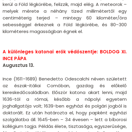
kerül a Föld légkörébe, felizzik, majd elég. A meteorok –
melyek mérete a néhány tized millimétertől egy
centiméterig terjed – mintegy 60 kilométer/óra
sebességgel érkeznek a Föld légkörébe, és 80–300
kilométeres magasságban égnek el.
A különleges katonai erők védőszentje: BOLDOG XI.
INCE PÁPA
Augusztus 13.
Ince (1611–1689) Benedetto Odescalchi néven született
az észak-itáliai Comóban, gazdag és előkelő
kereskedőcsaládban. Először katona akart lenni, majd
1636-tól a római, később a nápolyi egyetem
joghallgatója volt; 1639-ben egyházi és polgári jogból is
doktorált. Ez után határozta el, hogy papként egyházi
szolgálatba áll. 1645-ben – 34 évesen – lett a bíborosi
kollégium tagja. Példás élete, tisztasága, egyszerűsége,