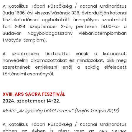
A Katolikus Tábori Püspökség / Katonai Ordinariátus
Buda 1686. évi visszavívásának 338. évfordulóján katonai
tiszteletadással egybekötött ünnepélyes szentmisét
tart 2024. szeptember 2-án, pénteken 18.00-kor a
Budavári Nagyboldogasszony Plébániatemplomban
(Mátyás-templom).
A szentmisére tisztelettel várjuk a katonákat,
honvédelmi alkalmazottakat és mindazokat, akik meg
szeretnének emlékezni erről a sokáig elfeledett
történelmi eseményről.
XVIII. ARS SACRA FESZTIVÁL
2024. szeptember 14-22.
Mottó: „Az igazság békét teremt” (Izajás könyve 32,17)
A Katolikus Tábori Püspökség / Katonai Ordinariátus
ebben az évben is részt vesz az ARS SACRA