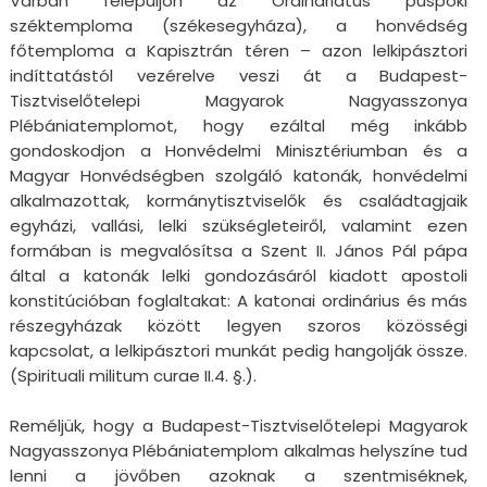
Várban felépüljön az Ordinariátus püspöki
széktemploma (székesegyháza), a honvédség
főtemploma a Kapisztrán téren – azon lelkipásztori
indíttatástól vezérelve veszi át a Budapest-
Tisztviselőtelepi Magyarok Nagyasszonya
Plébániatemplomot, hogy ezáltal még inkább
gondoskodjon a Honvédelmi Minisztériumban és a
Magyar Honvédségben szolgáló katonák, honvédelmi
alkalmazottak, kormánytisztviselők és családtagjaik
egyházi, vallási, lelki szükségleteiről, valamint ezen
formában is megvalósítsa a Szent II. János Pál pápa
által a katonák lelki gondozásáról kiadott apostoli
konstitúcióban foglaltakat: A katonai ordinárius és más
részegyházak között legyen szoros közösségi
kapcsolat, a lelkipásztori munkát pedig hangolják össze.
(Spirituali militum curae II.4. §.).
Reméljük, hogy a Budapest-Tisztviselőtelepi Magyarok
Nagyasszonya Plébániatemplom alkalmas helyszíne tud
lenni a jövőben azoknak a szentmiséknek,