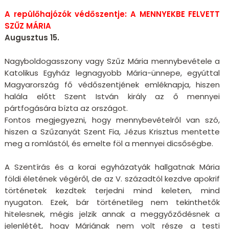
A repülőhajózók védőszentje: A MENNYEKBE FELVETT
SZŰZ MÁRIA
Augusztus 15.
Nagyboldogasszony vagy Szűz Mária mennybevétele a
Katolikus Egyház legnagyobb Mária-ünnepe, egyúttal
Magyarország fő védőszentjének emléknapja, hiszen
halála előtt Szent István király az ő mennyei
pártfogására bízta az országot.
Fontos megjegyezni, hogy mennybevételről van szó,
hiszen a Szűzanyát Szent Fia, Jézus Krisztus mentette
meg a romlástól, és emelte föl a mennyei dicsőségbe.
A Szentírás és a korai egyházatyák hallgatnak Mária
földi életének végéről, de az V. századtól kezdve apokrif
történetek kezdtek terjedni mind keleten, mind
nyugaton. Ezek, bár történetileg nem tekinthetők
hitelesnek, mégis jelzik annak a meggyőződésnek a
jelenlétét, hogy Máriának nem volt része a testi