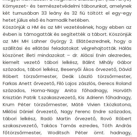
Környezet- és természetvédelmi táborunkat, amelynek
két turnusában 33 leány és 32 fiú töltött el egy-egy
hetet július első és harmadik hetében.
Köszönjük a HM és az MH vezetésének, hogy ebben az
évben is támogatták és segítették a tábort. Köszönjük
az MH MH Lahner György 2. Ellátóezrednek, hogy a
szállítási és ellátási feladatokat végrehajtották. Hálás
köszönet illeti mindazokat – dr. Alácsi Ervin alezredes,
kiemelt vezető tábori lelkész, Bálint Mihály Gábor
százados, tábori lelkész, Besenyői Ákos őrvezető, Dávid
Róbert törzsőrmester, Deák László törzsőrmester,
Farkas Anett őrvezető, Filó Lajos zászlós, Gerecs Roland
százados, Homa-Nagy Anita főhadnagy, Horváth
Krisztián Patrik t.szakaszvezető, Kis Adrienn főhadnagy,
Krum Péter törzsőrmester, Máté Vivien t.közkatona,
Miklósi Dániel őrvezető, Nagy Ferenc Endre százados,
tábori lelkész, Radó Martin őrvezető, Rovó Róbert
szakaszvezető, Takács Tamás ezredes, Tóth András
főtörzsőrmester, Woditsch Péter ömt. hadnagy,