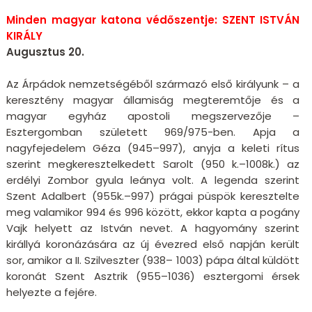
Minden magyar katona védőszentje: SZENT ISTVÁN
KIRÁLY
Augusztus 20.
Az Árpádok nemzetségéből származó első királyunk – a
keresztény magyar államiság megteremtője és a
magyar egyház apostoli megszervezője –
Esztergomban született 969/975-ben. Apja a
nagyfejedelem Géza (945–997), anyja a keleti rítus
szerint megkeresztelkedett Sarolt (950 k.–1008k.) az
erdélyi Zombor gyula leánya volt. A legenda szerint
Szent Adalbert (955k.–997) prágai püspök keresztelte
meg valamikor 994 és 996 között, ekkor kapta a pogány
Vajk helyett az István nevet. A hagyomány szerint
királlyá koronázására az új évezred első napján került
sor, amikor a II. Szilveszter (938– 1003) pápa által küldött
koronát Szent Asztrik (955–1036) esztergomi érsek
helyezte a fejére.