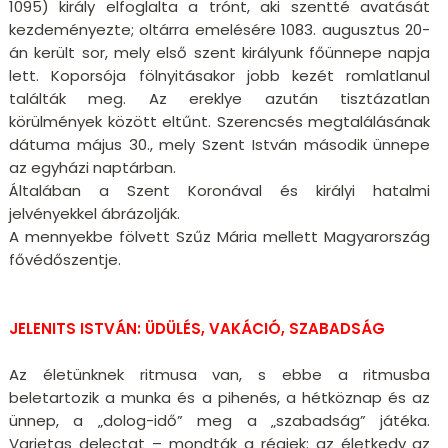
1095) király elfoglalta a trónt, aki szentté avatását
kezdeményezte; oltárra emelésére 1083. augusztus 20-
án került sor, mely első szent királyunk főünnepe napja
lett. Koporsója fölnyitásakor jobb kezét romlatlanul
találták meg. Az ereklye azután tisztázatlan
körülmények között eltűnt. Szerencsés megtalálásának
dátuma május 30., mely Szent István második ünnepe
az egyházi naptárban.
Általában a Szent Koronával és királyi hatalmi
jelvényekkel ábrázolják.
A mennyekbe fölvett Szűz Mária mellett Magyarország
fővédőszentje.
JELENITS ISTVÁN: ÜDÜLÉS, VAKÁCIÓ, SZABADSÁG
Az életünknek ritmusa van, s ebbe a ritmusba
beletartozik a munka és a pihenés, a hétköznap és az
ünnep, a „dolog-idő” meg a „szabadság” játéka.
Varietas delectat – mondták a régiek: az életkedv az