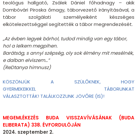
teológus hallgató, Zsálek Dániel főhadnagy – akik
Dombóvári Piroska őrnagy, táborvezető irányításával, a
tábor szolgálati személyeiként készséges
elkötelezettséggel segítették a tábor megrendezését.
„Az évben legyek bárhol, tudod mindig van egy tábor,
hol a lelkem megpihen.
Barátság, s annyi szépség, oly sok élmény mit mesélnék,
e dalban elviszem…”
(ReDtanya himnusz)
KÖSZÖNJÜK A SZÜLŐKNEK, HOGY
GYERMEKEIKKEL TÁBORUNKAT
VÁLASZTOTTÁK! TALÁLKOZZUNK JÖVŐRE (IS)!
MEGEMLÉKEZÉS BUDA VISSZAVÍVÁSÁNAK (BUDA
ELIBERATA)
338. ÉVFORDULÓJÁN
2024. szeptember 2.