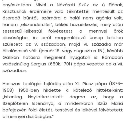
enyészetben. Mivel a Názáreti Szűz az ő Fiának,
Krisztusnak érdemeire való tekintettel mentesült az
áteredő bűntől, számára a halál nem agónia volt,
hanem „elszenderülés”, békés hazaérkezés, mely után
testestül-lelkestül fölvétetett a mennyei örök
dicsőségbe. Az erről megemlékező ünnep keleten
született az V. században, majd VI. századra már
általánossá vált (január 18. vagy augusztus 15.), később
Gallikán hatásra megjelent nyugaton is. Rómában
valószínűleg Sergius (650k.–701) pápa vezette be a VII.
században.
Hosszas teológiai fejlődés után XII. Piusz pápa (1876–
1958) 1950-ben hirdette ki kötelező hittételként:
„istenileg kinyilatkoztatott dogma az, hogy a
Szeplőtelen Istenanya, a mindenkoron Szűz Mária
befejezvén földi életét, testével és lelkével fölvétetett
a mennyei dicsőségbe.”