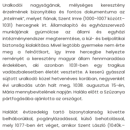
Uralkodói nagyságának, mélységes keresztény
érzelmének bizonyítéka és fontos dokumentuma az
„Intelmek”, melyet fiának, Szent Imre (1000–1007 között–
1031) hercegnek írt. Államalapító és egyházszervező
munkájának gyümölcse az állami és egyházi
intézményrendszer megteremtése, a kül- és belpolitikai
biztonság kialakítása. Mivel legtöbb gyermeke nem érte
meg a felnőttkort, így Imre hercegbe helyezte
reményét a keresztény magyar állam fennmaradása
érdekében, aki azonban 1031-ben egy tragikus
vadászbalesetben életét vesztette. A keserű gyásszal
sújtott uralkodó közel hetvenéves korában, negyvenkét
évi uralkodás után halt meg, 1038. augusztus 15-én,
Mária mennybevitelének napján. Halála előtt a Szűzanya
pártfogásába ajánlotta az országot.
Halálát évtizedekig tartó bizonytalanság követte
belháborúkkal, pogánylázadással, külső behatolással,
mely 1077-ben ért véget, amikor Szent László (1040k.–