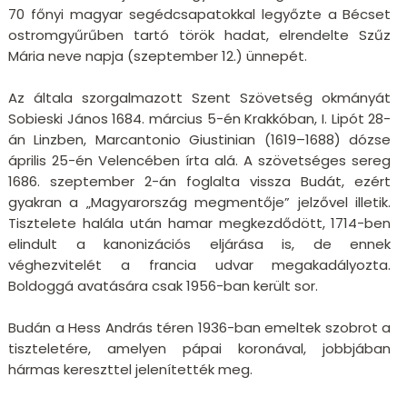
70 főnyi magyar segédcsapatokkal legyőzte a Bécset
ostromgyűrűben tartó török hadat, elrendelte Szűz
Mária neve napja (szeptember 12.) ünnepét.
Az általa szorgalmazott Szent Szövetség okmányát
Sobieski János 1684. március 5-én Krakkóban, I. Lipót 28-
án Linzben, Marcantonio Giustinian (1619–1688) dózse
április 25-én Velencében írta alá. A szövetséges sereg
1686. szeptember 2-án foglalta vissza Budát, ezért
gyakran a „Magyarország megmentője” jelzővel illetik.
Tisztelete halála után hamar megkezdődött, 1714-ben
elindult a kanonizációs eljárása is, de ennek
véghezvitelét a francia udvar megakadályozta.
Boldoggá avatására csak 1956-ban került sor.
Budán a Hess András téren 1936-ban emeltek szobrot a
tiszteletére, amelyen pápai koronával, jobbjában
hármas kereszttel jelenítették meg.