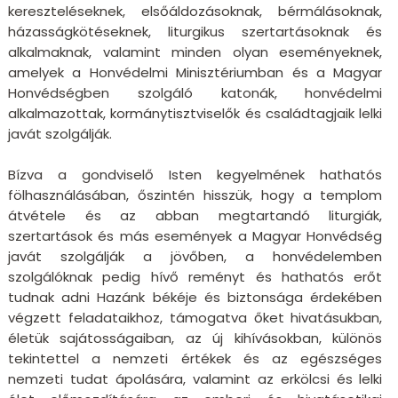
kereszteléseknek, elsőáldozásoknak, bérmálásoknak,
házasságkötéseknek, liturgikus szertartásoknak és
alkalmaknak, valamint minden olyan eseményeknek,
amelyek a Honvédelmi Minisztériumban és a Magyar
Honvédségben szolgáló katonák, honvédelmi
alkalmazottak, kormánytisztviselők és családtagjaik lelki
javát szolgálják.
Bízva a gondviselő Isten kegyelmének hathatós
fölhasználásában, őszintén hisszük, hogy a templom
átvétele és az abban megtartandó liturgiák,
szertartások és más események a Magyar Honvédség
javát szolgálják a jövőben, a honvédelemben
szolgálóknak pedig hívő reményt és hathatós erőt
tudnak adni Hazánk békéje és biztonsága érdekében
végzett feladataikhoz, támogatva őket hivatásukban,
életük sajátosságaiban, az új kihívásokban, különös
tekintettel a nemzeti értékek és az egészséges
nemzeti tudat ápolására, valamint az erkölcsi és lelki