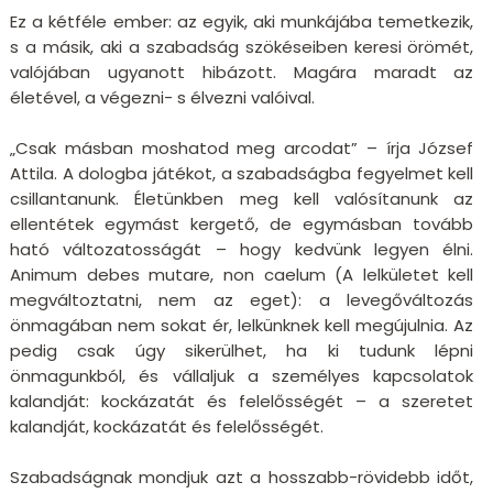
Ez a kétféle ember: az egyik, aki munkájába temetkezik,
s a másik, aki a szabadság szökéseiben keresi örömét,
valójában ugyanott hibázott. Magára maradt az
életével, a végezni- s élvezni valóival.
„Csak másban moshatod meg arcodat” – írja József
Attila. A dologba játékot, a szabadságba fegyelmet kell
csillantanunk. Életünkben meg kell valósítanunk az
ellentétek egymást kergető, de egymásban tovább
ható változatosságát – hogy kedvünk legyen élni.
Animum debes mutare, non caelum (A lelkületet kell
megváltoztatni, nem az eget): a levegőváltozás
önmagában nem sokat ér, lelkünknek kell megújulnia. Az
pedig csak úgy sikerülhet, ha ki tudunk lépni
önmagunkból, és vállaljuk a személyes kapcsolatok
kalandját: kockázatát és felelősségét – a szeretet
kalandját, kockázatát és felelősségét.
Szabadságnak mondjuk azt a hosszabb-rövidebb időt,