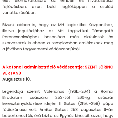
élet előmozdítására az emberi és hivatásetikai
fejlődésben, ezen belül legfőképpen a család
vonatkozásában.
Bízunk abban is, hogy az MH Logisztikai Központhoz,
illetve jogutódjához az MH Logisztikai Támogató
Parancsnoksághoz hasonlóan más alakulatok és
szervezetek is ebben a templomban emlékeznek meg
a jövőben fegyvernemi védőszentjükről.
A katonai adminisztráció védőszentje: SZENT LŐRINC
VÉRTANÚ
Augusztus 10.
Legendája szerint Valerianus (193k.–264) a Római
Birodalom császára 253-tól 260-ig. császár
keresztényüldözése idején II. Sixtus (215k.–258) pápa
fődiakónusa volt. Amikor Sixtust 258. augusztus 6-án
bebörtönözték, őrá bízta az Egyház kincseit azzal, hogy