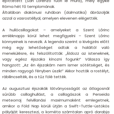
építtetett (San Lorenzo fuori le mura), mely egyike
Róma hét fő templomának.
Általában diakónusi ruhában (dalmatika) ábrázolják
azzal a vasrostéllyal, amelyen elevenen elégették.
A hullócsillagokat – amelyeket a Szent Lőrinc
emléknapja körül lehet megfigyelni – Szent Lőrinc
könnyeinek is nevezik. A legenda szerint a kivégzés előtt
még egy lehetőséget adtak a haláltól való
menekülésre, és felszólították: „Áldozz az isteneknek,
vagy egész éjszaka kínozni fogunk!” Válasza így
hangzott: „Az én éjszakám nem ismer sötétséget, és
minden ragyogó fényben úszik!” Akkor hozták a rostélyt,
rábilincselték, és a tűz fölé tették.
Az augusztusi éjszakák látványosságát az átlagosnál
sűrűbb csillaghullást, a csillagászok a Perseida
meteorraj felvillanási maximumaként emlegetnek,
amikor a Föld Nap körüli útján a Swift–Tuttle-üstökös
pályáját keresztezi, a kométa számtalan apró darabja