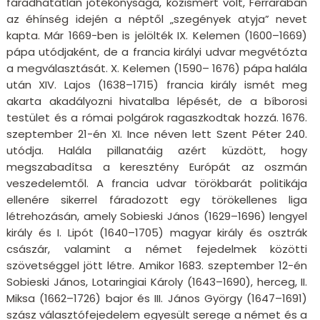
fáradhatatlan jótékonysága, közismert volt, Ferrarában
az éhínség idején a néptől „szegények atyja” nevet
kapta. Már 1669-ben is jelölték IX. Kelemen (1600–1669)
pápa utódjaként, de a francia királyi udvar megvétózta
a megválasztását. X. Kelemen (1590– 1676) pápa halála
után XIV. Lajos (1638–1715) francia király ismét meg
akarta akadályozni hivatalba lépését, de a bíborosi
testület és a római polgárok ragaszkodtak hozzá. 1676.
szeptember 21-én XI. Ince néven lett Szent Péter 240.
utódja. Halála pillanatáig azért küzdött, hogy
megszabadítsa a keresztény Európát az oszmán
veszedelemtől. A francia udvar törökbarát politikája
ellenére sikerrel fáradozott egy törökellenes liga
létrehozásán, amely Sobieski János (1629–1696) lengyel
király és I. Lipót (1640–1705) magyar király és osztrák
császár, valamint a német fejedelmek közötti
szövetséggel jött létre. Amikor 1683. szeptember 12-én
Sobieski János, Lotaringiai Károly (1643–1690), herceg, II.
Miksa (1662–1726) bajor és III. János György (1647–1691)
szász választófejedelem egyesült serege a német és a