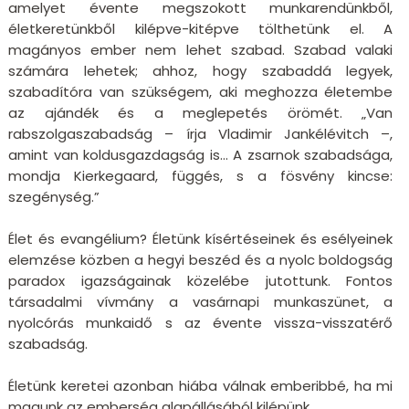
amelyet évente megszokott munkarendünkből,
életkeretünkből kilépve-kitépve tölthetünk el. A
magányos ember nem lehet szabad. Szabad valaki
számára lehetek; ahhoz, hogy szabaddá legyek,
szabadítóra van szükségem, aki meghozza életembe
az ajándék és a meglepetés örömét. „Van
rabszolgaszabadság – írja Vladimir Jankélévitch –,
amint van koldusgazdagság is… A zsarnok szabadsága,
mondja Kierkegaard, függés, s a fösvény kincse:
szegénység.”
Élet és evangélium? Életünk kísértéseinek és esélyeinek
elemzése közben a hegyi beszéd és a nyolc boldogság
paradox igazságainak közelébe jutottunk. Fontos
társadalmi vívmány a vasárnapi munkaszünet, a
nyolcórás munkaidő s az évente vissza-visszatérő
szabadság.
Életünk keretei azonban hiába válnak emberibbé, ha mi
magunk az emberség alapállásából kilépünk.