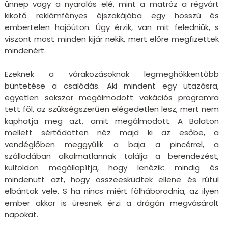
ünnep vagy a nyaralás elé, mint a matróz a régvárt
kikötő reklámfényes éjszakájába egy hosszú és
embertelen hajóúton. Úgy érzik, van mit feledniük, s
viszont most minden kijár nekik, mert előre megfizettek
mindenért.
Ezeknek a várakozásoknak legmeghökkentőbb
büntetése a csalódás. Aki mindent egy utazásra,
egyetlen sokszor megálmodott vakációs programra
tett föl, az szükségszerűen elégedetlen lesz, mert nem
kaphatja meg azt, amit megálmodott. A Balaton
mellett sértődötten néz majd ki az esőbe, a
vendéglőben meggyűlik a baja a pincérrel, a
szállodában alkalmatlannak találja a berendezést,
külföldön megállapítja, hogy lenézik: mindig és
mindenütt azt, hogy összeesküdtek ellene és rútul
elbántak vele. S ha nincs miért fölháborodnia, az ilyen
ember akkor is üresnek érzi a drágán megvásárolt
napokat.