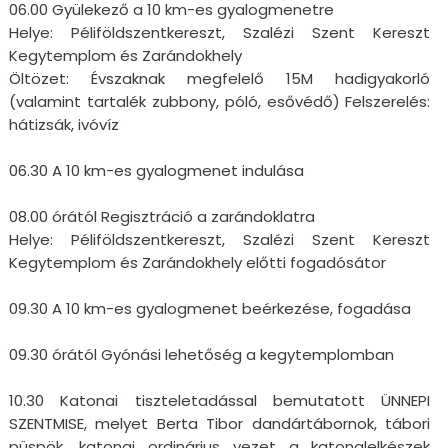
06.00 Gyülekező a 10 km-es gyalogmenetre
Helye: Péliföldszentkereszt, Szalézi Szent Kereszt
Kegytemplom és Zarándokhely
Öltözet: Évszaknak megfelelő 15M hadigyakorló
(valamint tartalék zubbony, póló, esővédő) Felszerelés:
hátizsák, ivóvíz
06.30 A 10 km-es gyalogmenet indulása
08.00 órától Regisztráció a zarándoklatra
Helye: Péliföldszentkereszt, Szalézi Szent Kereszt
Kegytemplom és Zarándokhely előtti fogadósátor
09.30 A 10 km-es gyalogmenet beérkezése, fogadása
09.30 órától Gyónási lehetőség a kegytemplomban
10.30 Katonai tiszteletadással bemutatott ÜNNEPI
SZENTMISE, melyet Berta Tibor dandártábornok, tábori
püspök, katonai ordinárius vezet a katonalelkészek