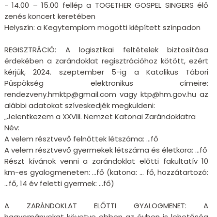
- 14.00 – 15.00 fellép a TOGETHER GOSPEL SINGERS élő
zenés koncert keretében
Helyszín: a Kegytemplom mögötti kiépített színpadon
REGISZTRÁCIÓ: A logisztikai feltételek biztosítása
érdekében a zarándoklat regisztrációhoz kötött, ezért
kérjük, 2024. szeptember 5-ig a Katolikus Tábori
Püspökség elektronikus címeire:
rendezveny.hmktp@gmail.com vagy ktp@hm.gov.hu az
alábbi adatokat szíveskedjék megküldeni:
„Jelentkezem a XXVIII. Nemzet Katonai Zarándoklatra
Név:
A velem résztvevő felnőttek létszáma: …fő
A velem résztvevő gyermekek létszáma és életkora: …fő
Részt kívánok venni a zarándoklat előtti fakultatív 10
km-es gyalogmeneten: …fő (katona: … fő, hozzátartozó:
…fő, 14 év feletti gyermek: …fő)
A ZARÁNDOKLAT ELŐTTI GYALOGMENET: A
hagyományokat követve ebben az évben is lehetőség