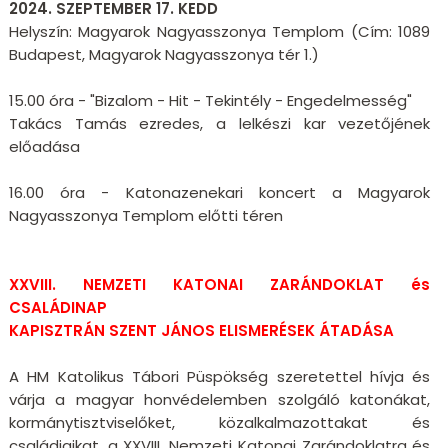
2024. SZEPTEMBER 17. KEDD
Helyszín: Magyarok Nagyasszonya Templom (Cím: 1089
Budapest, Magyarok Nagyasszonya tér 1.)
15.00 óra - "Bizalom - Hit - Tekintély - Engedelmesség"
Takács Tamás ezredes, a lelkészi kar vezetőjének
előadása
16.00 óra - Katonazenekari koncert a Magyarok
Nagyasszonya Templom előtti téren
XXVIII. NEMZETI KATONAI ZARÁNDOKLAT és
CSALÁDINAP
KAPISZTRÁN SZENT JÁNOS ELISMERÉSEK ÁTADÁSA
A HM Katolikus Tábori Püspökség szeretettel hívja és
várja a magyar honvédelemben szolgáló katonákat,
kormánytisztviselőket, közalkalmazottakat és
családjaikat, a XXVIII. Nemzeti Katonai Zarándoklatra és