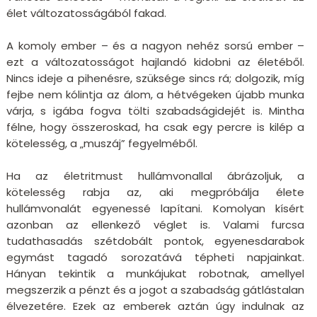
élet változatosságából fakad.
A komoly ember – és a nagyon nehéz sorsú ember –
ezt a változatosságot hajlandó kidobni az életéből.
Nincs ideje a pihenésre, szüksége sincs rá; dolgozik, míg
fejbe nem kólintja az álom, a hétvégeken újabb munka
várja, s igába fogva tölti szabadságidejét is. Mintha
félne, hogy összeroskad, ha csak egy percre is kilép a
kötelesség, a „muszáj” fegyelméből.
Ha az életritmust hullámvonallal ábrázoljuk, a
kötelesség rabja az, aki megpróbálja élete
hullámvonalát egyenessé lapítani. Komolyan kísért
azonban az ellenkező véglet is. Valami furcsa
tudathasadás szétdobált pontok, egyenesdarabok
egymást tagadó sorozatává tépheti napjainkat.
Hányan tekintik a munkájukat robotnak, amellyel
megszerzik a pénzt és a jogot a szabadság gátlástalan
élvezetére. Ezek az emberek aztán úgy indulnak az