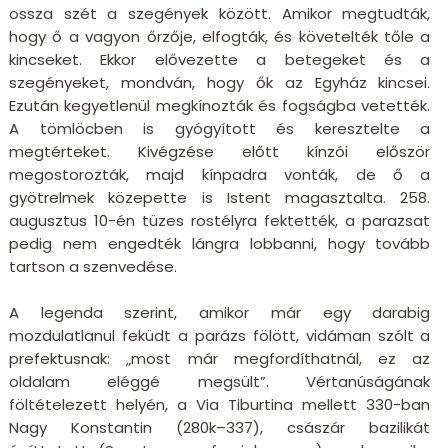
ossza szét a szegények között. Amikor megtudták,
hogy ő a vagyon őrzője, elfogták, és követelték tőle a
kincseket. Ekkor elővezette a betegeket és a
szegényeket, mondván, hogy ők az Egyház kincsei.
Ezután kegyetlenül megkínozták és fogságba vetették.
A tömlöcben is gyógyított és keresztelte a
megtérteket. Kivégzése előtt kínzói először
megostorozták, majd kínpadra vonták, de ő a
gyötrelmek közepette is Istent magasztalta. 258.
augusztus 10-én tüzes rostélyra fektették, a parazsat
pedig nem engedték lángra lobbanni, hogy tovább
tartson a szenvedése.
A legenda szerint, amikor már egy darabig
mozdulatlanul feküdt a parázs fölött, vidáman szólt a
prefektusnak: „most már megfordíthatnál, ez az
oldalam eléggé megsült”. Vértanúságának
föltételezett helyén, a Via Tiburtina mellett 330-ban
Nagy Konstantin (280k–337), császár bazilikát