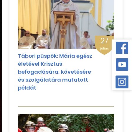
27
július
Tábori püspök: Mária egész
életével Krisztus
befogadására, követésére
és szolgálatára mutatott
példát