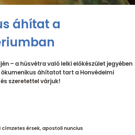
s áhítat a
ériumban
én – a húsvétra való lelki előkészület jegyében
g ökumenikus áhítatot tart a Honvédelmi
és szeretettel várjuk!
címzetes érsek, apostoli nuncius