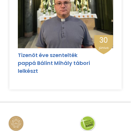
30
június
Tizenöt éve szentelték
pappá Bálint Mihály tábori
lelkészt