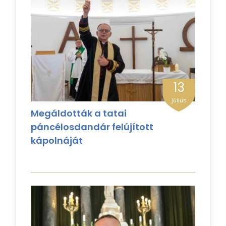
13
július
Megáldották a tatai
páncélosdandár felújított
kápolnáját