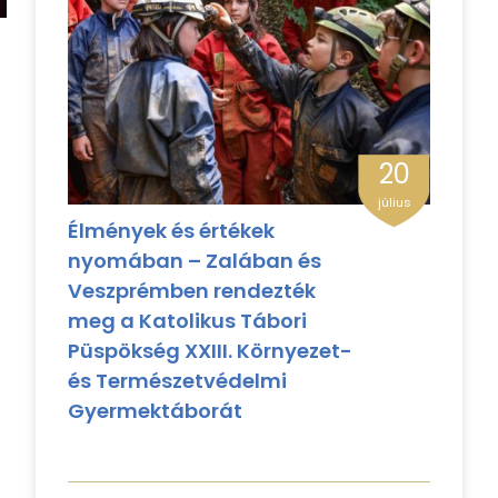
20
július
Élmények és értékek
nyomában – Zalában és
Veszprémben rendezték
meg a Katolikus Tábori
Püspökség XXIII. Környezet-
és Természetvédelmi
Gyermektáborát