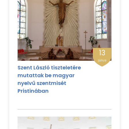
13
július
Szent László tiszteletére
mutattak be magyar
nyelvű szentmisét
Pristinában