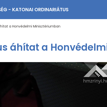
SÉG - KATONAI ORDINARIÁTUS
hítat a Honvédelmi Minisztériumban
s áhítat a Honvédelm