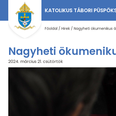
KATOLIKUS TÁBORI PÜSPÖK
Főoldal
/
Hirek
/
Nagyheti ökumenikus á
Nagyheti ökumeniku
2024. március 21.
csütörtök