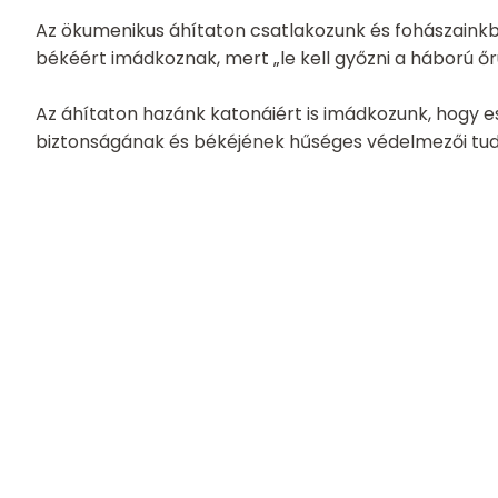
Az ökumenikus áhítaton csatlakozunk és fohászainkb
békéért imádkoznak, mert „le kell győzni a háború őr
Az áhítaton hazánk katonáiért is imádkozunk, hogy 
biztonságának és békéjének hűséges védelmezői tudj