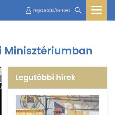
regisztráció/belépés
i Minisztériumban
Legutóbbi hírek