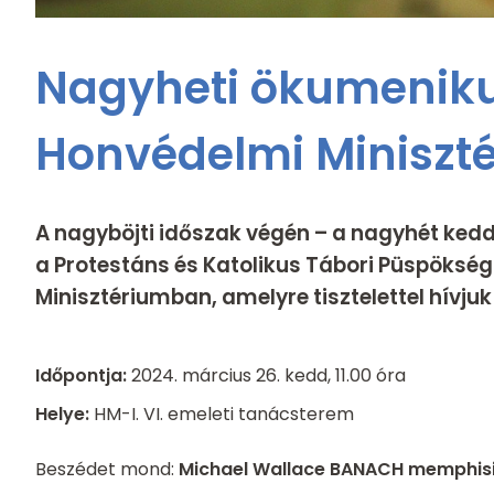
Nagyheti ökumeniku
Honvédelmi Miniszt
A nagyböjti időszak végén – a nagyhét keddj
a Protestáns és Katolikus Tábori Püspöksé
Minisztériumban, amelyre tisztelettel hívjuk 
Időpontja:
2024. március 26. kedd, 11.00 óra
Helye:
HM-I. VI. emeleti tanácsterem
Beszédet mond:
Michael Wallace BANACH memphisi 