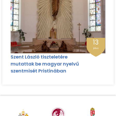
13
július
Szent László tiszteletére
mutattak be magyar nyelvű
szentmisét Pristinában