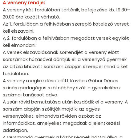
A verseny rendje:
A verseny két fordulóban történik, befejezése kb. 19.30–
20.00 óra között várható.
Az 1. fordulóban a felhívásban szereplő kötelező verset
kell elszavalni.
A 2. fordulóban a felhívásban megadott versek egyikét
kell elmondani.
A versek elszavalásának sorrendjét a verseny előtt
sorszámok húzásával döntjük el: a versenyző gyermek
az általa kihúzott sorszám alapján szerepel mind a két
fordulóban.
A verseny megkezdése előtt Kovács Gábor Dénes
színészpedagógus szól néhány szót a gyerekekhez
szakmai tanácsot adva.
A zsűri rövid bemutatása után kezdődik el a verseny. A
sorszám alapján szólítják majd ki az egyes
versenyzőket, elmondva röviden azokat az
információkat, amelyeket megadtak a jelentkezési
adatlapon.
A versmondó gyermek a közönségnek háttal állva, a