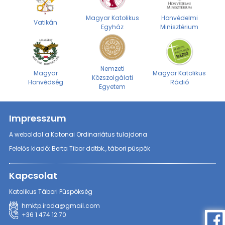
Magyar Katolikus
Honvédelmi
Vatikán
Egyház
Minisztérium
Nemzeti
Magyar
Magyar Katolikus
Közszolgálati
Honvédség
Rádió
Egyetem
Impresszum
A weboldal a Katonai Ordinariátus tulajdona
Felelős kiadó: Berta Tibor ddtbk., tábori püspök
Kapcsolat
Katolikus Tábori Püspökség
hmktp.iroda@gmail.com
+36 1 474 12 70