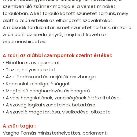
szemben ülő zsűrinek mondja el a verset mindkét
fordulóban. A két forduló között szünetet tartunk, mely
alatt a zsűri értékeli az elhangzott szavalatokat.
A második forduló után ismét szünetet tartunk, amikor a
zsűri dönt az eredményről, majd ezt követi az
eredményhirdetés.
A zsűri az alábbi szempontok szerint értékel:
• Hibátlan szövegismeret.
• Tiszta, helyes beszéd.
• Az előadásmód és arcjáték összhangja.
• Kapcsolat a hallgatósággal.
• Megfelelő hanghordozás és hangerő.
• A vers hangulatának, zeneiségének érzékeltetése.
• A szöveg logikai szüneteinek betartása.
• A szavaló magatartása, viselkedése, öltözete.
A zsűri tagjai:
Vargha Tamás miniszterhelyettes, parlamenti