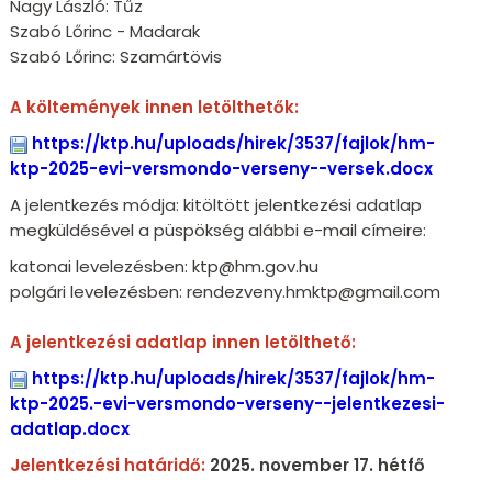
Nagy László: Tűz
Szabó Lőrinc - Madarak
Szabó Lőrinc: Szamártövis
A költemények innen letölthetők:
https://ktp.hu/uploads/hirek/3537/fajlok/hm-
ktp-2025-evi-versmondo-verseny--versek.docx
A jelentkezés módja: kitöltött jelentkezési adatlap
megküldésével a püspökség alábbi e-mail címeire:
katonai levelezésben: ktp@hm.gov.hu
polgári levelezésben: rendezveny.hmktp@gmail.com
A jelentkezési adatlap innen letölthető:
https://ktp.hu/uploads/hirek/3537/fajlok/hm-
ktp-2025.-evi-versmondo-verseny--jelentkezesi-
adatlap.docx
Jelentkezési határidő:
2025. november 17. hétfő