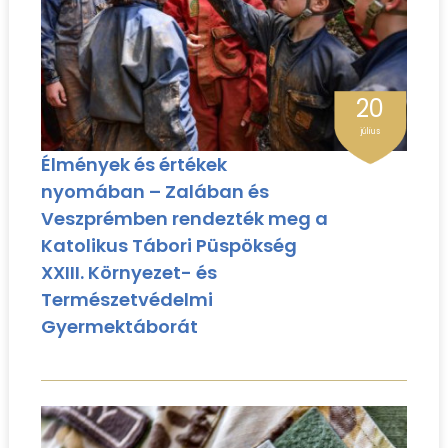
20
július
Élmények és értékek
nyomában – Zalában és
Veszprémben rendezték meg a
Katolikus Tábori Püspökség
XXIII. Környezet- és
Természetvédelmi
Gyermektáborát