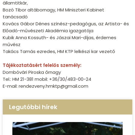
államtitkár,
Bozó Tibor altábornagy, HM Miniszteri Kabinet
tanácsadó
Kovács Gábor Dénes színész-pedagógus, az Artista- és
Előadó-művészeti Akadémia igazgatója
Kubik Anna Kossuth- és Jászai Mari-díjas, érdemes
művész
Takács Tamás ezredes, HM KTP lelkészi kar vezető
Tájékoztatásért felelős személy:
Dombóvári Piroska őrnagy
Tel.: HM 21-381 mobil: +36/30/483-00-24
E-mail: rendezveny.hmktp@gmail.com
Legutóbbi hírek