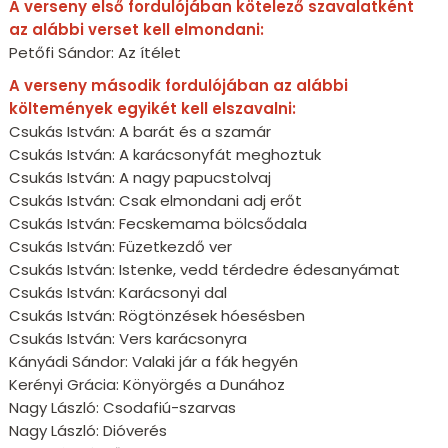
A verseny első fordulójában kötelező szavalatként
az alábbi verset kell elmondani:
Petőfi Sándor: Az ítélet
A verseny második fordulójában az alábbi
költemények egyikét kell elszavalni:
Csukás István: A barát és a szamár
Csukás István: A karácsonyfát meghoztuk
Csukás István: A nagy papucstolvaj
Csukás István: Csak elmondani adj erőt
Csukás István: Fecskemama bölcsődala
Csukás István: Füzetkezdő ver
Csukás István: Istenke, vedd térdedre édesanyámat
Csukás István: Karácsonyi dal
Csukás István: Rögtönzések hóesésben
Csukás István: Vers karácsonyra
Kányádi Sándor: Valaki jár a fák hegyén
Kerényi Grácia: Könyörgés a Dunához
Nagy László: Csodafiú-szarvas
Nagy László: Dióverés