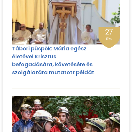
27
július
Tábori püspök: Mária egész
életével Krisztus
befogadására, követésére és
szolgálatára mutatott példát