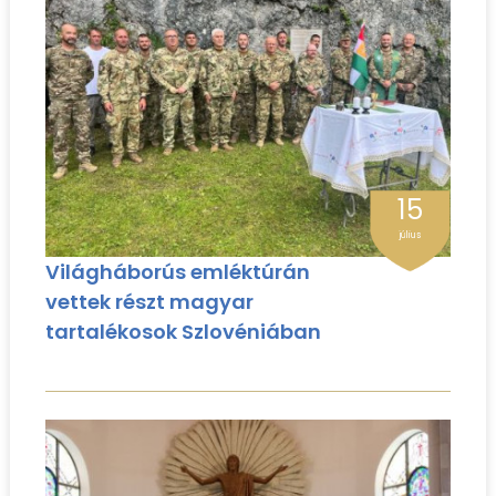
15
július
Világháborús emléktúrán
vettek részt magyar
tartalékosok Szlovéniában