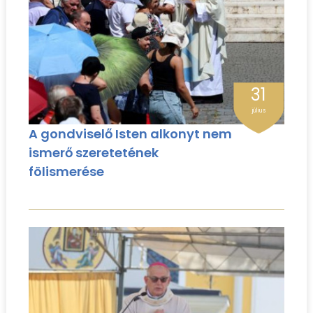
31
július
A gondviselő Isten alkonyt nem
ismerő szeretetének
fölismerése